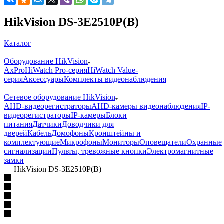
HikVision DS-3E2510P(B)
Каталог
—
Оборудование HikVision
AxPro
HiWatch Pro-серия
HiWatch Value-
серия
Аксессуары
Комплекты видеонаблюдения
—
Сетевое оборудование HikVision
AHD-видеорегистраторы
AHD-камеры видеонаблюдения
IP-
видеорегистраторы
IP-камеры
Блоки
питания
Датчики
Доводчики для
дверей
Кабель
Домофоны
Кронштейны и
комплектующие
Микрофоны
Мониторы
Оповещатели
Охранные
сигнализации
Пульты, тревожные кнопки
Электромагнитные
замки
—
HikVision DS-3E2510P(B)