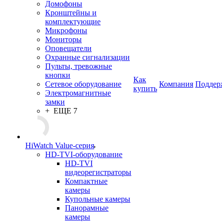
Домофоны
Кронштейны и
комплектующие
Микрофоны
Мониторы
Оповещатели
Охранные сигнализации
Пульты, тревожные
кнопки
Как
Сетевое оборудование
Компания
Поддер
купить
Электромагнитные
замки
+ ЕЩЕ 7
HiWatch Value-серия
HD-TVI-оборудование
HD-TVI
видеорегистраторы
Компактные
камеры
Купольные камеры
Панорамные
камеры