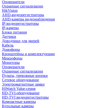
Оповещатели
Охранные сигнализации
HikVision
AHD-видеорегистраторы
AHD-камеры видеонаблюдения
IP-видеорегистраторы
IP-камеры
Блоки питания
Датчики
Доводчики для дверей
Кабель
Домофоны
Кронштейны и комплектующие
Микрофоны
Мониторы
Оповещатели
Охранные сигнализации
Пульты, тревожные кнопки
Сетевое оборудование
Электромагнитные замки
HiWatch Value-серия
HD-TVI-оборудование
HD-TVI видеорегистраторы
Компактные камеры
Купольные камеры