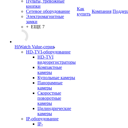
Пульты, тревожные
кнопки
Как
Сетевое оборудование
Компания
Поддер
купить
Электромагнитные
замки
+ ЕЩЕ 7
HiWatch Value-серия
HD-TVI-оборудование
HD-TVI
видеорегистраторы
Компактные
камеры
Купольные камеры
Панорамные
камеры
Скоростные
поворотные
камеры
Цилиндрические
камеры
IP-оборудование
IP-