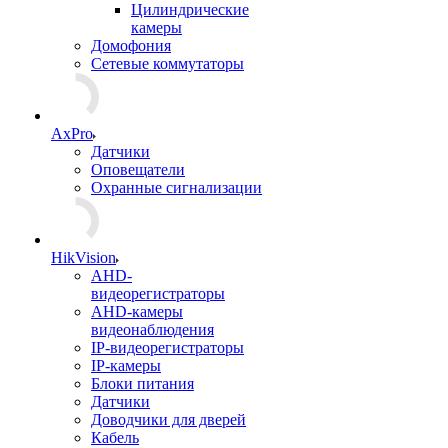
Цилиндрические
камеры
Домофония
Сетевые коммутаторы
AxPro
Датчики
Оповещатели
Охранные сигнализации
HikVision
AHD-
видеорегистраторы
AHD-камеры
видеонаблюдения
IP-видеорегистраторы
IP-камеры
Блоки питания
Датчики
Доводчики для дверей
Кабель