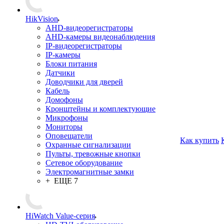
HikVision
AHD-видеорегистраторы
AHD-камеры видеонаблюдения
IP-видеорегистраторы
IP-камеры
Блоки питания
Датчики
Доводчики для дверей
Кабель
Домофоны
Кронштейны и комплектующие
Микрофоны
Мониторы
Оповещатели
Как купить
Охранные сигнализации
Пульты, тревожные кнопки
Сетевое оборудование
Электромагнитные замки
+ ЕЩЕ 7
HiWatch Value-серия