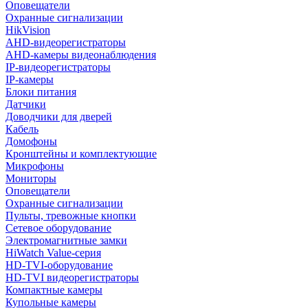
Оповещатели
Охранные сигнализации
HikVision
AHD-видеорегистраторы
AHD-камеры видеонаблюдения
IP-видеорегистраторы
IP-камеры
Блоки питания
Датчики
Доводчики для дверей
Кабель
Домофоны
Кронштейны и комплектующие
Микрофоны
Мониторы
Оповещатели
Охранные сигнализации
Пульты, тревожные кнопки
Сетевое оборудование
Электромагнитные замки
HiWatch Value-серия
HD-TVI-оборудование
HD-TVI видеорегистраторы
Компактные камеры
Купольные камеры