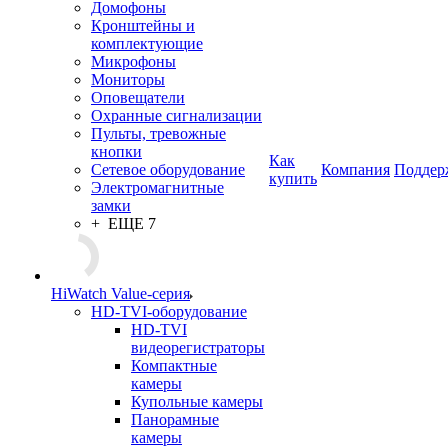
Домофоны
Кронштейны и
комплектующие
Микрофоны
Мониторы
Оповещатели
Охранные сигнализации
Пульты, тревожные
кнопки
Как
Сетевое оборудование
Компания
Поддер
купить
Электромагнитные
замки
+ ЕЩЕ 7
HiWatch Value-серия
HD-TVI-оборудование
HD-TVI
видеорегистраторы
Компактные
камеры
Купольные камеры
Панорамные
камеры