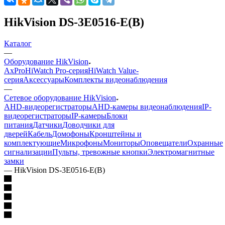
HikVision DS-3E0516-E(B)
Каталог
—
Оборудование HikVision
AxPro
HiWatch Pro-серия
HiWatch Value-
серия
Аксессуары
Комплекты видеонаблюдения
—
Сетевое оборудование HikVision
AHD-видеорегистраторы
AHD-камеры видеонаблюдения
IP-
видеорегистраторы
IP-камеры
Блоки
питания
Датчики
Доводчики для
дверей
Кабель
Домофоны
Кронштейны и
комплектующие
Микрофоны
Мониторы
Оповещатели
Охранные
сигнализации
Пульты, тревожные кнопки
Электромагнитные
замки
—
HikVision DS-3E0516-E(B)