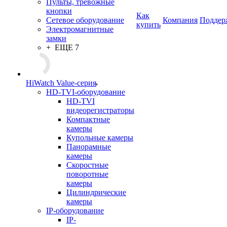
Пульты, тревожные
кнопки
Как
Сетевое оборудование
Компания
Поддер
купить
Электромагнитные
замки
+ ЕЩЕ 7
HiWatch Value-серия
HD-TVI-оборудование
HD-TVI
видеорегистраторы
Компактные
камеры
Купольные камеры
Панорамные
камеры
Скоростные
поворотные
камеры
Цилиндрические
камеры
IP-оборудование
IP-