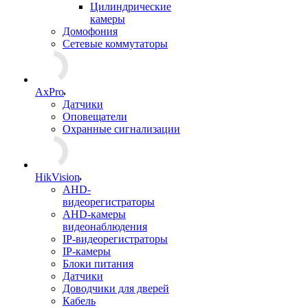
Цилиндрические
камеры
Домофония
Сетевые коммутаторы
AxPro
Датчики
Оповещатели
Охранные сигнализации
HikVision
AHD-
видеорегистраторы
AHD-камеры
видеонаблюдения
IP-видеорегистраторы
IP-камеры
Блоки питания
Датчики
Доводчики для дверей
Кабель