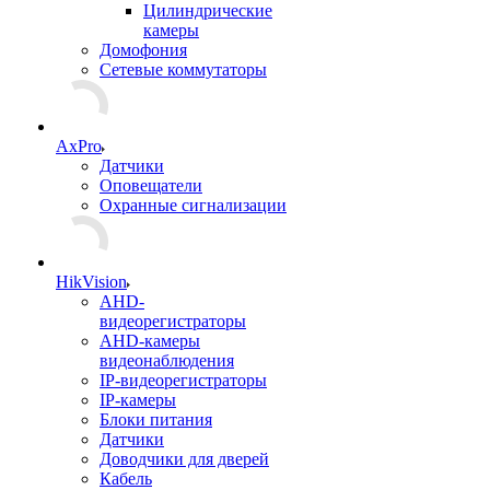
Цилиндрические
камеры
Домофония
Сетевые коммутаторы
AxPro
Датчики
Оповещатели
Охранные сигнализации
HikVision
AHD-
видеорегистраторы
AHD-камеры
видеонаблюдения
IP-видеорегистраторы
IP-камеры
Блоки питания
Датчики
Доводчики для дверей
Кабель