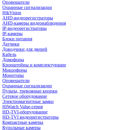
Оповещатели
Охранные сигнализации
HikVision
AHD-видеорегистраторы
AHD-камеры видеонаблюдения
IP-видеорегистраторы
IP-камеры
Блоки питания
Датчики
Доводчики для дверей
Кабель
Домофоны
Кронштейны и комплектующие
Микрофоны
Мониторы
Оповещатели
Охранные сигнализации
Пульты, тревожные кнопки
Сетевое оборудование
Электромагнитные замки
HiWatch Value-серия
HD-TVI-оборудование
HD-TVI видеорегистраторы
Компактные камеры
Купольные камеры