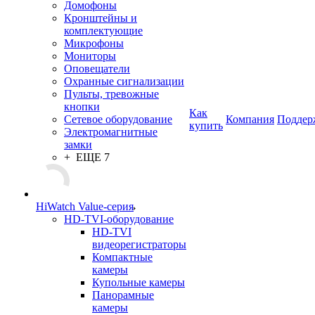
Домофоны
Кронштейны и
комплектующие
Микрофоны
Мониторы
Оповещатели
Охранные сигнализации
Пульты, тревожные
кнопки
Как
Сетевое оборудование
Компания
Поддер
купить
Электромагнитные
замки
+ ЕЩЕ 7
HiWatch Value-серия
HD-TVI-оборудование
HD-TVI
видеорегистраторы
Компактные
камеры
Купольные камеры
Панорамные
камеры