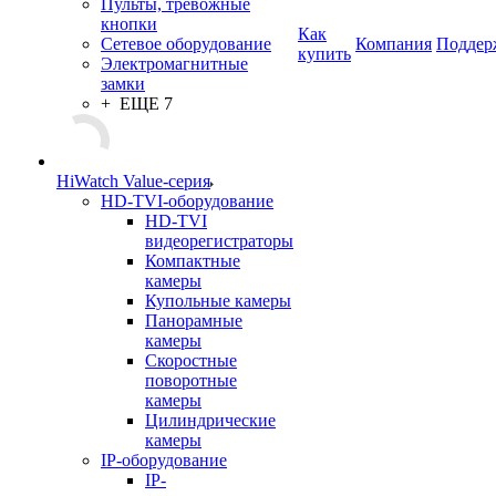
Пульты, тревожные
кнопки
Как
Сетевое оборудование
Компания
Поддер
купить
Электромагнитные
замки
+ ЕЩЕ 7
HiWatch Value-серия
HD-TVI-оборудование
HD-TVI
видеорегистраторы
Компактные
камеры
Купольные камеры
Панорамные
камеры
Скоростные
поворотные
камеры
Цилиндрические
камеры
IP-оборудование
IP-