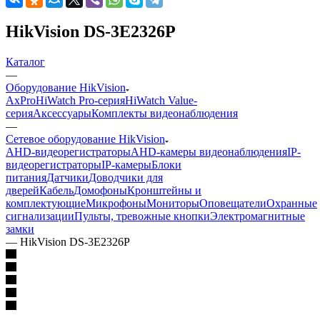
HikVision DS-3E2326P
Каталог
—
Оборудование HikVision
AxPro
HiWatch Pro-серия
HiWatch Value-
серия
Аксессуары
Комплекты видеонаблюдения
—
Сетевое оборудование HikVision
AHD-видеорегистраторы
AHD-камеры видеонаблюдения
IP-
видеорегистраторы
IP-камеры
Блоки
питания
Датчики
Доводчики для
дверей
Кабель
Домофоны
Кронштейны и
комплектующие
Микрофоны
Мониторы
Оповещатели
Охранные
сигнализации
Пульты, тревожные кнопки
Электромагнитные
замки
—
HikVision DS-3E2326P