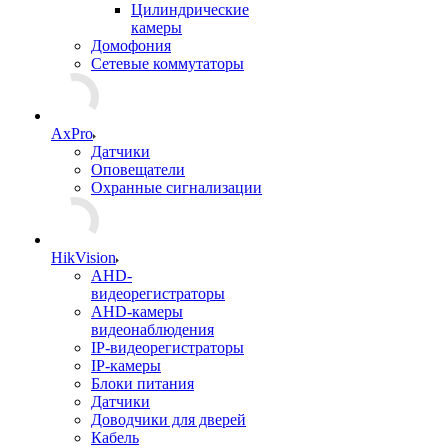
Цилиндрические
камеры
Домофония
Сетевые коммутаторы
AxPro
Датчики
Оповещатели
Охранные сигнализации
HikVision
AHD-
видеорегистраторы
AHD-камеры
видеонаблюдения
IP-видеорегистраторы
IP-камеры
Блоки питания
Датчики
Доводчики для дверей
Кабель