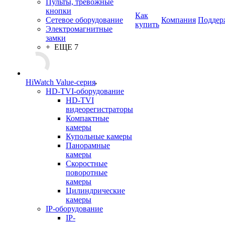
Пульты, тревожные
кнопки
Как
Сетевое оборудование
Компания
Поддер
купить
Электромагнитные
замки
+ ЕЩЕ 7
HiWatch Value-серия
HD-TVI-оборудование
HD-TVI
видеорегистраторы
Компактные
камеры
Купольные камеры
Панорамные
камеры
Скоростные
поворотные
камеры
Цилиндрические
камеры
IP-оборудование
IP-