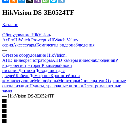
HikVision DS-3E0524TF
Каталог
—
Оборудование HikVision
AxPro
HiWatch Pro-серия
HiWatch Value-
серия
Аксессуары
Комплекты видеонаблюдения
—
Сетевое оборудование HikVision
AHD-видеорегистраторы
AHD-камеры видеонаблюдения
IP-
видеорегистраторы
IP-камеры
Блоки
питания
Датчики
Доводчики для
дверей
Кабель
Домофоны
Кронштейны и
комплектующие
Микрофоны
Мониторы
Оповещатели
Охранные
сигнализации
Пульты, тревожные кнопки
Электромагнитные
замки
—
HikVision DS-3E0524TF