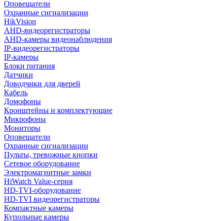
Оповещатели
Охранные сигнализации
HikVision
AHD-видеорегистраторы
AHD-камеры видеонаблюдения
IP-видеорегистраторы
IP-камеры
Блоки питания
Датчики
Доводчики для дверей
Кабель
Домофоны
Кронштейны и комплектующие
Микрофоны
Мониторы
Оповещатели
Охранные сигнализации
Пульты, тревожные кнопки
Сетевое оборудование
Электромагнитные замки
HiWatch Value-серия
HD-TVI-оборудование
HD-TVI видеорегистраторы
Компактные камеры
Купольные камеры