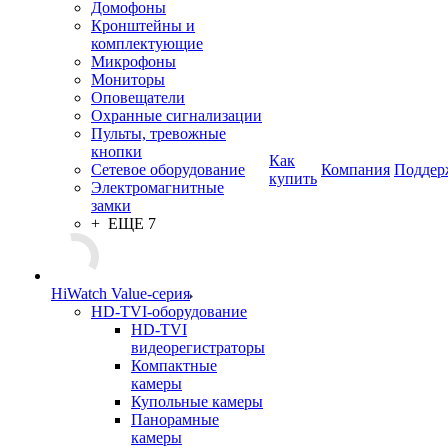
Домофоны
Кронштейны и
комплектующие
Микрофоны
Мониторы
Оповещатели
Охранные сигнализации
Пульты, тревожные
кнопки
Как
Сетевое оборудование
Компания
Поддер
купить
Электромагнитные
замки
+ ЕЩЕ 7
HiWatch Value-серия
HD-TVI-оборудование
HD-TVI
видеорегистраторы
Компактные
камеры
Купольные камеры
Панорамные
камеры