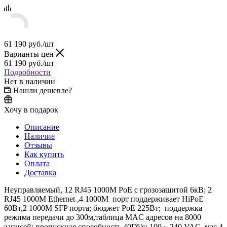
61 190
руб.
/шт
Варианты цен
61 190
руб.
/шт
Подробности
Нет в наличии
Нашли дешевле?
Хочу в подарок
Описание
Наличие
Отзывы
Как купить
Оплата
Доставка
Неуправляемый, 12 RJ45 1000M PoE с грозозащитой 6кВ; 2
RJ45 1000M Ethernet ,4 1000M порт поддерживает HiPoE
60Вт,2 1000М SFP порта; бюджет PoE 225Вт; поддержка
режима передачи до 300м,таблица MAC адресов на 8000
записей; пропускная способность 40Гб/с; 100～240 VAC, мас.4