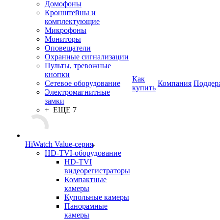
Домофоны
Кронштейны и
комплектующие
Микрофоны
Мониторы
Оповещатели
Охранные сигнализации
Пульты, тревожные
кнопки
Как
Сетевое оборудование
Компания
Поддер
купить
Электромагнитные
замки
+ ЕЩЕ 7
HiWatch Value-серия
HD-TVI-оборудование
HD-TVI
видеорегистраторы
Компактные
камеры
Купольные камеры
Панорамные
камеры