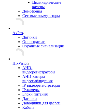
Цилиндрические
камеры
Домофония
Сетевые коммутаторы
AxPro
Датчики
Оповещатели
Охранные сигнализации
HikVision
AHD-
видеорегистраторы
AHD-камеры
видеонаблюдения
IP-видеорегистраторы
IP-камеры
Блоки питания
Датчики
Доводчики для дверей
Кабель