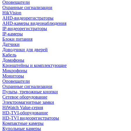
Оповещатели
Охранные сигнализации
HikVision
AHD-видеорегистраторы
AHD-камеры видеонаблюдения
IP-видеорегистраторы
IP-камеры
Блоки питания
Датчики
Доводчики для дверей
Кабель
Домофоны
Кронштейны и комплектующие
Микрофоны
Мониторы
Оповещатели
Охранные сигнализации
Пульты, тревожные кнопки
Сетевое оборудование
Электромагнитные замки
HiWatch Value-серия
HD-TVI-оборудование
HD-TVI видеорегистраторы
Компактные камеры
Купольные камеры