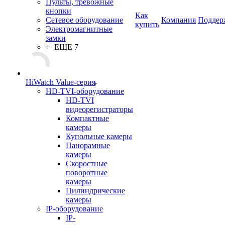
Пульты, тревожные
кнопки
Как
Сетевое оборудование
Компания
Поддер
купить
Электромагнитные
замки
+ ЕЩЕ 7
HiWatch Value-серия
HD-TVI-оборудование
HD-TVI
видеорегистраторы
Компактные
камеры
Купольные камеры
Панорамные
камеры
Скоростные
поворотные
камеры
Цилиндрические
камеры
IP-оборудование
IP-