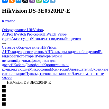
HikVision DS-3E0520HP-E
Каталог
—
Оборудование HikVision
AxPro
HiWatch Pro-серия
HiWatch Value-
серия
Аксессуары
Комплекты видеонаблюдения
—
Сетевое оборудование HikVision
AHD-видеорегистраторы
AHD-камеры видеонаблюдения
IP-
видеорегистраторы
IP-камеры
Блоки
питания
Датчики
Доводчики для
дверей
Кабель
Домофоны
Кронштейны и
комплектующие
Микрофоны
Мониторы
Оповещатели
Охранные
сигнализации
Пульты, тревожные кнопки
Электромагнитные
замки
—
HikVision DS-3E0520HP-E