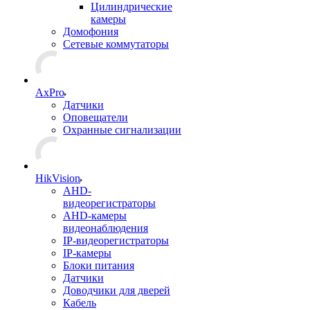
Цилиндрические
камеры
Домофония
Сетевые коммутаторы
AxPro
Датчики
Оповещатели
Охранные сигнализации
HikVision
AHD-
видеорегистраторы
AHD-камеры
видеонаблюдения
IP-видеорегистраторы
IP-камеры
Блоки питания
Датчики
Доводчики для дверей
Кабель