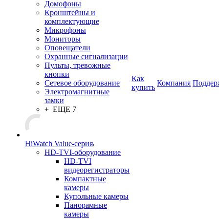
Домофоны
Кронштейны и
комплектующие
Микрофоны
Мониторы
Оповещатели
Охранные сигнализации
Пульты, тревожные
кнопки
Как
Сетевое оборудование
Компания
Поддер
купить
Электромагнитные
замки
+ ЕЩЕ 7
HiWatch Value-серия
HD-TVI-оборудование
HD-TVI
видеорегистраторы
Компактные
камеры
Купольные камеры
Панорамные
камеры