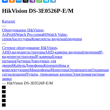
HikVision DS-3E0526P-E/M
Каталог
—
Оборудование HikVision
AxPro
HiWatch Pro-серия
HiWatch Value-
серия
Аксессуары
Комплекты видеонаблюдения
—
Сетевое оборудование HikVision
AHD-видеорегистраторы
AHD-камеры видеонаблюдения
IP-
видеорегистраторы
IP-камеры
Блоки
питания
Датчики
Доводчики для
дверей
Кабель
Домофоны
Кронштейны и
комплектующие
Микрофоны
Мониторы
Оповещатели
Охранные
сигнализации
Пульты, тревожные кнопки
Электромагнитные
замки
—
HikVision DS-3E0526P-E/M