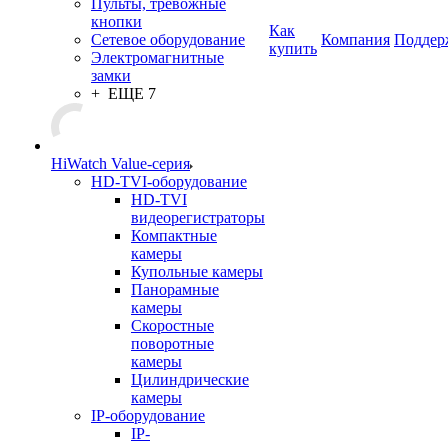
Пульты, тревожные
кнопки
Как
Сетевое оборудование
Компания
Поддер
купить
Электромагнитные
замки
+ ЕЩЕ 7
HiWatch Value-серия
HD-TVI-оборудование
HD-TVI
видеорегистраторы
Компактные
камеры
Купольные камеры
Панорамные
камеры
Скоростные
поворотные
камеры
Цилиндрические
камеры
IP-оборудование
IP-