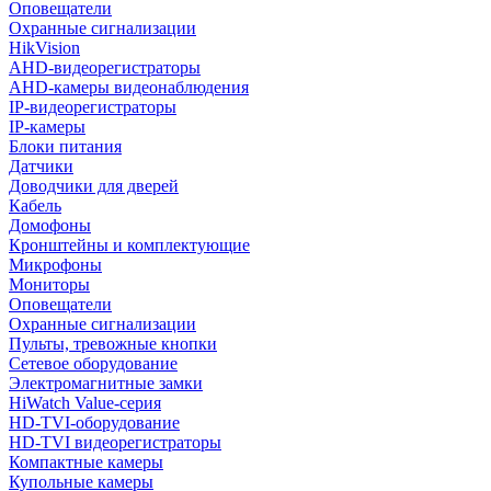
Оповещатели
Охранные сигнализации
HikVision
AHD-видеорегистраторы
AHD-камеры видеонаблюдения
IP-видеорегистраторы
IP-камеры
Блоки питания
Датчики
Доводчики для дверей
Кабель
Домофоны
Кронштейны и комплектующие
Микрофоны
Мониторы
Оповещатели
Охранные сигнализации
Пульты, тревожные кнопки
Сетевое оборудование
Электромагнитные замки
HiWatch Value-серия
HD-TVI-оборудование
HD-TVI видеорегистраторы
Компактные камеры
Купольные камеры