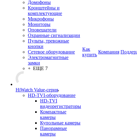
Домофоны
Кронштейны и
комплектующие
Микрофоны
Мониторы
Оповещатели
Охранные сигнализации
Пульты, тревожные
кнопки
Как
Сетевое оборудование
Компания
Поддер
купить
Электромагнитные
замки
+ ЕЩЕ 7
HiWatch Value-серия
HD-TVI-оборудование
HD-TVI
видеорегистраторы
Компактные
камеры
Купольные камеры
Панорамные
камеры