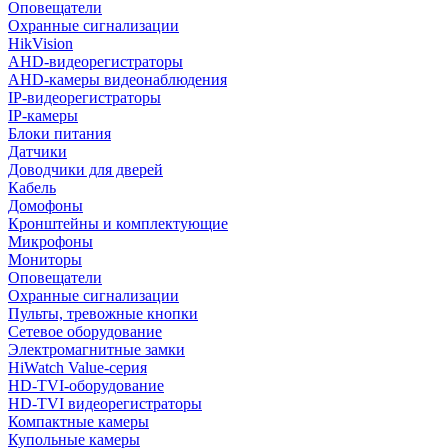
Оповещатели
Охранные сигнализации
HikVision
AHD-видеорегистраторы
AHD-камеры видеонаблюдения
IP-видеорегистраторы
IP-камеры
Блоки питания
Датчики
Доводчики для дверей
Кабель
Домофоны
Кронштейны и комплектующие
Микрофоны
Мониторы
Оповещатели
Охранные сигнализации
Пульты, тревожные кнопки
Сетевое оборудование
Электромагнитные замки
HiWatch Value-серия
HD-TVI-оборудование
HD-TVI видеорегистраторы
Компактные камеры
Купольные камеры