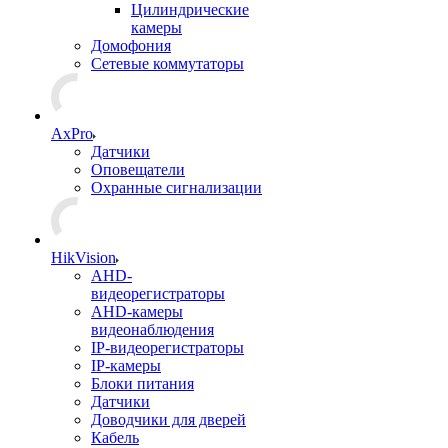
Цилиндрические
камеры
Домофония
Сетевые коммутаторы
AxPro
Датчики
Оповещатели
Охранные сигнализации
HikVision
AHD-
видеорегистраторы
AHD-камеры
видеонаблюдения
IP-видеорегистраторы
IP-камеры
Блоки питания
Датчики
Доводчики для дверей
Кабель