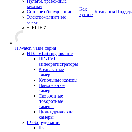
Пульты, тревожные
кнопки
Как
Сетевое оборудование
Компания
Поддер
купить
Электромагнитные
замки
+ ЕЩЕ 7
HiWatch Value-серия
HD-TVI-оборудование
HD-TVI
видеорегистраторы
Компактные
камеры
Купольные камеры
Панорамные
камеры
Скоростные
поворотные
камеры
Цилиндрические
камеры
IP-оборудование
IP-