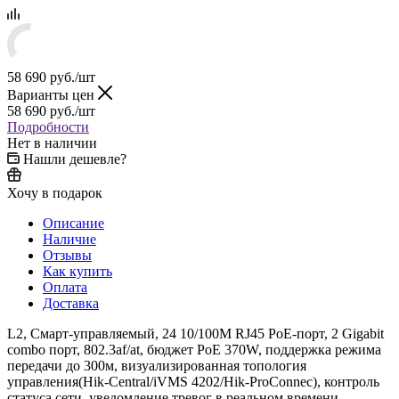
58 690
руб.
/шт
Варианты цен
58 690
руб.
/шт
Подробности
Нет в наличии
Нашли дешевле?
Хочу в подарок
Описание
Наличие
Отзывы
Как купить
Оплата
Доставка
L2, Смарт-управляемый, 24 10/100M RJ45 PoE-порт, 2 Gigabit
combo порт, 802.3af/at, бюджет PoE 370W, поддержка режима
передачи до 300м, визуализированная топология
управления(Hik-Central/iVMS 4202/Hik-ProConnec), контроль
статуса сети, уведомление тревог в реальном времени,