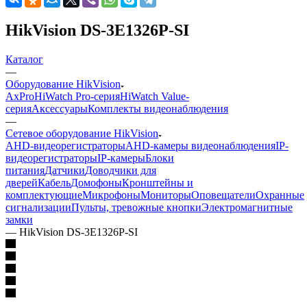
HikVision DS-3E1326P-SI
Каталог
—
Оборудование HikVision
AxPro
HiWatch Pro-серия
HiWatch Value-
серия
Аксессуары
Комплекты видеонаблюдения
—
Сетевое оборудование HikVision
AHD-видеорегистраторы
AHD-камеры видеонаблюдения
IP-
видеорегистраторы
IP-камеры
Блоки
питания
Датчики
Доводчики для
дверей
Кабель
Домофоны
Кронштейны и
комплектующие
Микрофоны
Мониторы
Оповещатели
Охранные
сигнализации
Пульты, тревожные кнопки
Электромагнитные
замки
—
HikVision DS-3E1326P-SI