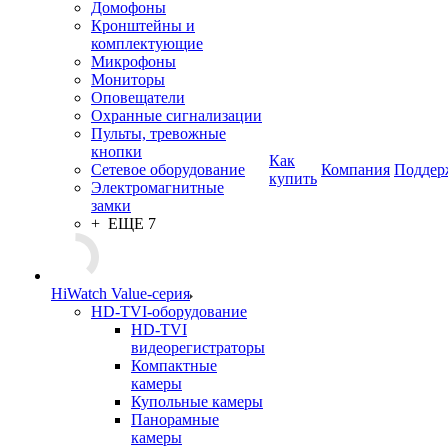
Домофоны
Кронштейны и
комплектующие
Микрофоны
Мониторы
Оповещатели
Охранные сигнализации
Пульты, тревожные
кнопки
Как
Сетевое оборудование
Компания
Поддер
купить
Электромагнитные
замки
+ ЕЩЕ 7
HiWatch Value-серия
HD-TVI-оборудование
HD-TVI
видеорегистраторы
Компактные
камеры
Купольные камеры
Панорамные
камеры