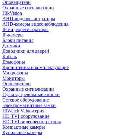
Оповещатели
Охранные сигнализации
HikVision
AHD-видеорегистраторы
AHD-камеры видеонаблюдения
IP-видеорегистраторы
IP-камеры
Блоки питания
Датчики
Доводчики для дверей
Кабель
Домофоны
Кронштейны и комплектующие
Микрофоны
Мониторы
Оповещатели
Охранные сигнализации
Пульты, тревожные кнопки
Сетевое оборудование
Электромагнитные замки
HiWatch Value-серия
HD-TVI-оборудование
HD-TVI видеорегистраторы
Компактные камеры
Купольные камеры