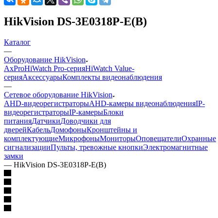
HikVision DS-3E0318P-E(B)
Каталог
—
Оборудование HikVision
AxPro
HiWatch Pro-серия
HiWatch Value-
серия
Аксессуары
Комплекты видеонаблюдения
—
Сетевое оборудование HikVision
AHD-видеорегистраторы
AHD-камеры видеонаблюдения
IP-
видеорегистраторы
IP-камеры
Блоки
питания
Датчики
Доводчики для
дверей
Кабель
Домофоны
Кронштейны и
комплектующие
Микрофоны
Мониторы
Оповещатели
Охранные
сигнализации
Пульты, тревожные кнопки
Электромагнитные
замки
—
HikVision DS-3E0318P-E(B)