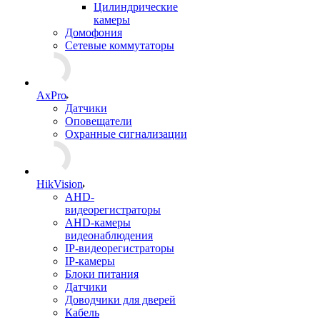
Цилиндрические
камеры
Домофония
Сетевые коммутаторы
AxPro
Датчики
Оповещатели
Охранные сигнализации
HikVision
AHD-
видеорегистраторы
AHD-камеры
видеонаблюдения
IP-видеорегистраторы
IP-камеры
Блоки питания
Датчики
Доводчики для дверей
Кабель