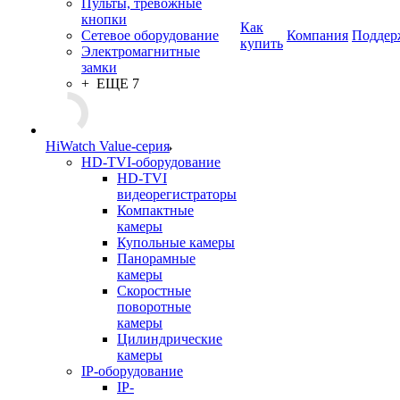
Пульты, тревожные
кнопки
Как
Сетевое оборудование
Компания
Поддер
купить
Электромагнитные
замки
+ ЕЩЕ 7
HiWatch Value-серия
HD-TVI-оборудование
HD-TVI
видеорегистраторы
Компактные
камеры
Купольные камеры
Панорамные
камеры
Скоростные
поворотные
камеры
Цилиндрические
камеры
IP-оборудование
IP-