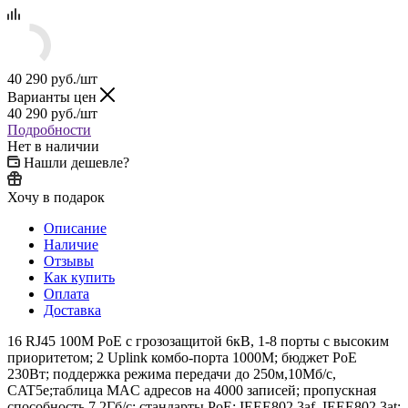
40 290
руб.
/шт
Варианты цен
40 290
руб.
/шт
Подробности
Нет в наличии
Нашли дешевле?
Хочу в подарок
Описание
Наличие
Отзывы
Как купить
Оплата
Доставка
16 RJ45 100M PoE с грозозащитой 6кВ, 1-8 порты с высоким
приоритетом; 2 Uplink комбо-порта 1000М; бюджет PoE
230Вт; поддержка режима передачи до 250м,10Мб/с,
CAT5e;таблица MAC адресов на 4000 записей; пропускная
способность 7.2Гб/с; стандарты PoE: IEEE802.3af, IEEE802.3at;