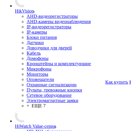
HikVision
AHD-видеорегистраторы
AHD-камеры видеонаблюдения
IP-видеорегистраторы
IP-камеры
Блоки питания
Датчики
Доводчики для дверей
Кабель
Домофоны
Кронштейны и комплектующие
Микрофоны
Мониторы
Оповещатели
Как купить
Охранные сигнализации
Пульты, тревожные кнопки
Сетевое оборудование
Электромагнитные замки
+ ЕЩЕ 7
HiWatch Value-серия