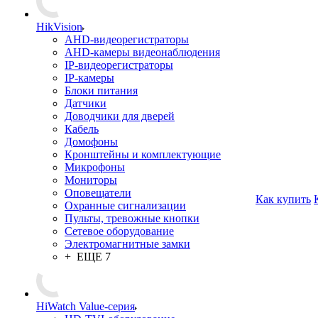
HikVision
AHD-видеорегистраторы
AHD-камеры видеонаблюдения
IP-видеорегистраторы
IP-камеры
Блоки питания
Датчики
Доводчики для дверей
Кабель
Домофоны
Кронштейны и комплектующие
Микрофоны
Мониторы
Оповещатели
Как купить
Охранные сигнализации
Пульты, тревожные кнопки
Сетевое оборудование
Электромагнитные замки
+ ЕЩЕ 7
HiWatch Value-серия