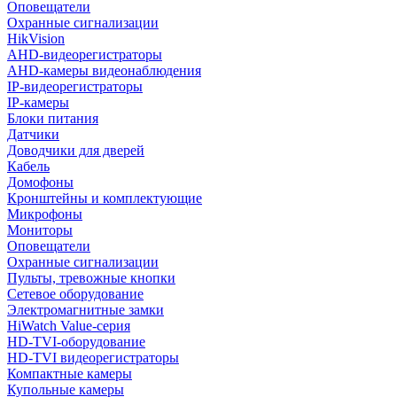
Оповещатели
Охранные сигнализации
HikVision
AHD-видеорегистраторы
AHD-камеры видеонаблюдения
IP-видеорегистраторы
IP-камеры
Блоки питания
Датчики
Доводчики для дверей
Кабель
Домофоны
Кронштейны и комплектующие
Микрофоны
Мониторы
Оповещатели
Охранные сигнализации
Пульты, тревожные кнопки
Сетевое оборудование
Электромагнитные замки
HiWatch Value-серия
HD-TVI-оборудование
HD-TVI видеорегистраторы
Компактные камеры
Купольные камеры