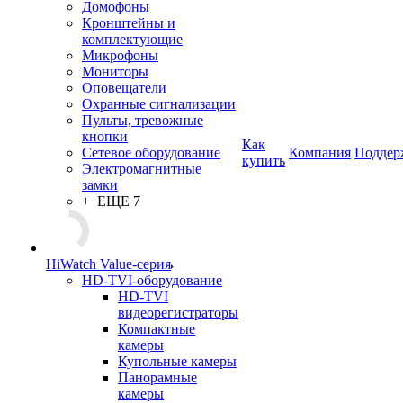
Домофоны
Кронштейны и
комплектующие
Микрофоны
Мониторы
Оповещатели
Охранные сигнализации
Пульты, тревожные
кнопки
Как
Сетевое оборудование
Компания
Поддер
купить
Электромагнитные
замки
+ ЕЩЕ 7
HiWatch Value-серия
HD-TVI-оборудование
HD-TVI
видеорегистраторы
Компактные
камеры
Купольные камеры
Панорамные
камеры