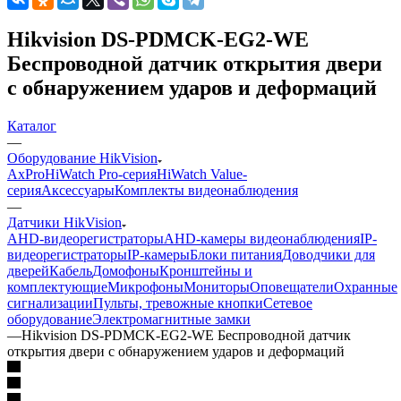
Hikvision DS-PDMCK-EG2-WE
Беспроводной датчик открытия двери
с обнаружением ударов и деформаций
Каталог
—
Оборудование HikVision
AxPro
HiWatch Pro-серия
HiWatch Value-
серия
Аксессуары
Комплекты видеонаблюдения
—
Датчики HikVision
AHD-видеорегистраторы
AHD-камеры видеонаблюдения
IP-
видеорегистраторы
IP-камеры
Блоки питания
Доводчики для
дверей
Кабель
Домофоны
Кронштейны и
комплектующие
Микрофоны
Мониторы
Оповещатели
Охранные
сигнализации
Пульты, тревожные кнопки
Сетевое
оборудование
Электромагнитные замки
—
Hikvision DS-PDMCK-EG2-WE Беспроводной датчик
открытия двери с обнаружением ударов и деформаций