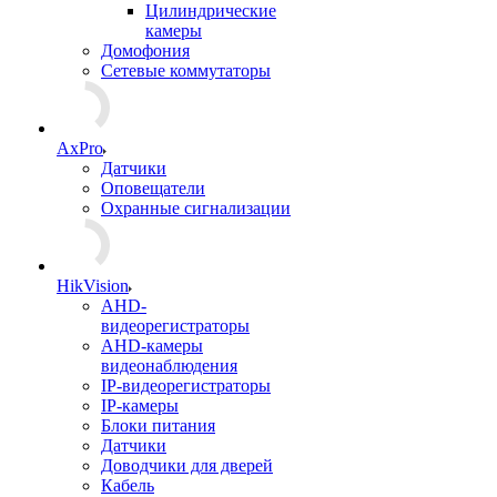
Цилиндрические
камеры
Домофония
Сетевые коммутаторы
AxPro
Датчики
Оповещатели
Охранные сигнализации
HikVision
AHD-
видеорегистраторы
AHD-камеры
видеонаблюдения
IP-видеорегистраторы
IP-камеры
Блоки питания
Датчики
Доводчики для дверей
Кабель