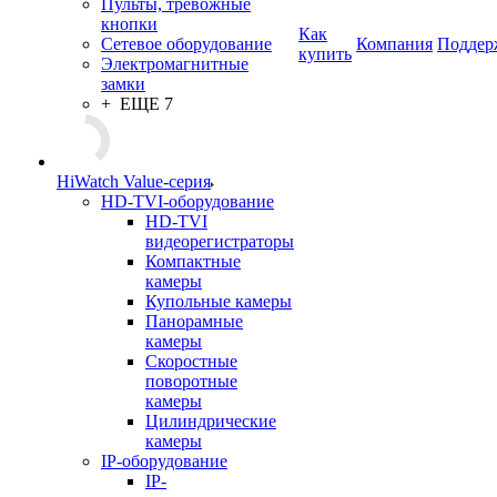
Пульты, тревожные
кнопки
Как
Сетевое оборудование
Компания
Поддер
купить
Электромагнитные
замки
+ ЕЩЕ 7
HiWatch Value-серия
HD-TVI-оборудование
HD-TVI
видеорегистраторы
Компактные
камеры
Купольные камеры
Панорамные
камеры
Скоростные
поворотные
камеры
Цилиндрические
камеры
IP-оборудование
IP-