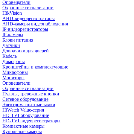
Оповещатели
Охранные сигнализации
HikVision
AHD-видеорегистраторы
AHD-камеры видеонаблюдения
IP-видеорегистраторы
IP-камеры
Блоки питания
Датчики
Доводчики для дверей
Кабель
Домофоны
Кронштейны и комплектующие
Микрофоны
Мониторы
Оповещатели
Охранные сигнализации
Пульты, тревожные кнопки
Сетевое оборудование
Электромагнитные замки
HiWatch Value-серия
HD-TVI-оборудование
HD-TVI видеорегистраторы
Компактные камеры
Купольные камеры