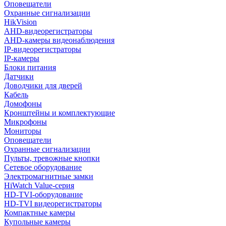
Оповещатели
Охранные сигнализации
HikVision
AHD-видеорегистраторы
AHD-камеры видеонаблюдения
IP-видеорегистраторы
IP-камеры
Блоки питания
Датчики
Доводчики для дверей
Кабель
Домофоны
Кронштейны и комплектующие
Микрофоны
Мониторы
Оповещатели
Охранные сигнализации
Пульты, тревожные кнопки
Сетевое оборудование
Электромагнитные замки
HiWatch Value-серия
HD-TVI-оборудование
HD-TVI видеорегистраторы
Компактные камеры
Купольные камеры