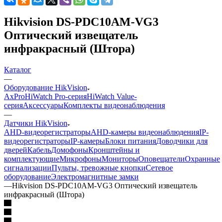
Hikvision DS-PDC10AM-VG3
Оптический извещатель
инфракрасный (Штора)
Каталог
—
Оборудование HikVision
AxPro
HiWatch Pro-серия
HiWatch Value-
серия
Аксессуары
Комплекты видеонаблюдения
—
Датчики HikVision
AHD-видеорегистраторы
AHD-камеры видеонаблюдения
IP-
видеорегистраторы
IP-камеры
Блоки питания
Доводчики для
дверей
Кабель
Домофоны
Кронштейны и
комплектующие
Микрофоны
Мониторы
Оповещатели
Охранные
сигнализации
Пульты, тревожные кнопки
Сетевое
оборудование
Электромагнитные замки
—
Hikvision DS-PDC10AM-VG3 Оптический извещатель
инфракрасный (Штора)