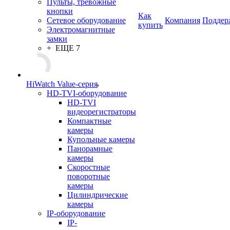
Пульты, тревожные
кнопки
Как
Сетевое оборудование
Компания
Поддер
купить
Электромагнитные
замки
+ ЕЩЕ 7
HiWatch Value-серия
HD-TVI-оборудование
HD-TVI
видеорегистраторы
Компактные
камеры
Купольные камеры
Панорамные
камеры
Скоростные
поворотные
камеры
Цилиндрические
камеры
IP-оборудование
IP-