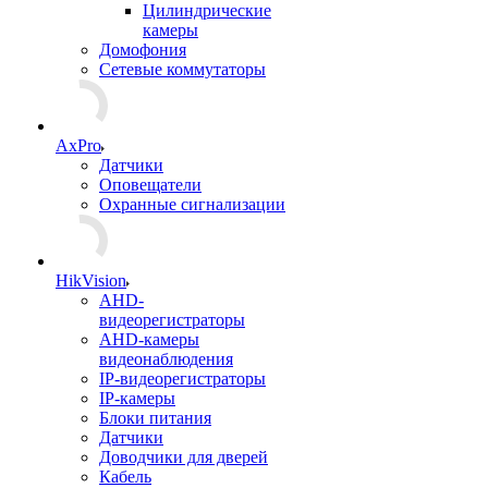
Цилиндрические
камеры
Домофония
Сетевые коммутаторы
AxPro
Датчики
Оповещатели
Охранные сигнализации
HikVision
AHD-
видеорегистраторы
AHD-камеры
видеонаблюдения
IP-видеорегистраторы
IP-камеры
Блоки питания
Датчики
Доводчики для дверей
Кабель