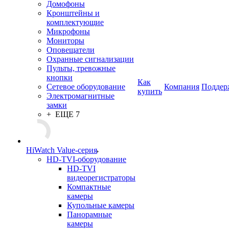
Домофоны
Кронштейны и
комплектующие
Микрофоны
Мониторы
Оповещатели
Охранные сигнализации
Пульты, тревожные
кнопки
Как
Сетевое оборудование
Компания
Поддер
купить
Электромагнитные
замки
+ ЕЩЕ 7
HiWatch Value-серия
HD-TVI-оборудование
HD-TVI
видеорегистраторы
Компактные
камеры
Купольные камеры
Панорамные
камеры