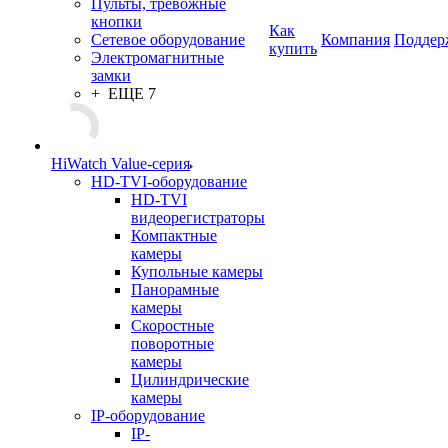
Пульты, тревожные
кнопки
Как
Сетевое оборудование
Компания
Поддер
купить
Электромагнитные
замки
+ ЕЩЕ 7
HiWatch Value-серия
HD-TVI-оборудование
HD-TVI
видеорегистраторы
Компактные
камеры
Купольные камеры
Панорамные
камеры
Скоростные
поворотные
камеры
Цилиндрические
камеры
IP-оборудование
IP-