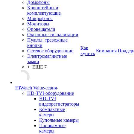
Домофоны
Кронштейны и
комплектующие
Микрофоны
Мониторы
Оповещатели
Охранные сигнализации
Пульты, тревожные
кнопки
Как
Сетевое оборудование
Компания
Поддер
купить
Электромагнитные
замки
+ ЕЩЕ 7
HiWatch Value-серия
HD-TVI-оборудование
HD-TVI
видеорегистраторы
Компактные
камеры
Купольные камеры
Панорамные
камеры