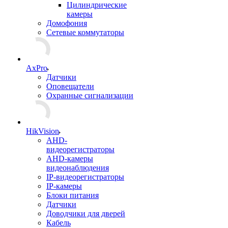
Цилиндрические
камеры
Домофония
Сетевые коммутаторы
AxPro
Датчики
Оповещатели
Охранные сигнализации
HikVision
AHD-
видеорегистраторы
AHD-камеры
видеонаблюдения
IP-видеорегистраторы
IP-камеры
Блоки питания
Датчики
Доводчики для дверей
Кабель