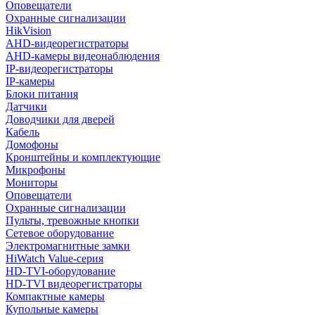
Оповещатели
Охранные сигнализации
HikVision
AHD-видеорегистраторы
AHD-камеры видеонаблюдения
IP-видеорегистраторы
IP-камеры
Блоки питания
Датчики
Доводчики для дверей
Кабель
Домофоны
Кронштейны и комплектующие
Микрофоны
Мониторы
Оповещатели
Охранные сигнализации
Пульты, тревожные кнопки
Сетевое оборудование
Электромагнитные замки
HiWatch Value-серия
HD-TVI-оборудование
HD-TVI видеорегистраторы
Компактные камеры
Купольные камеры