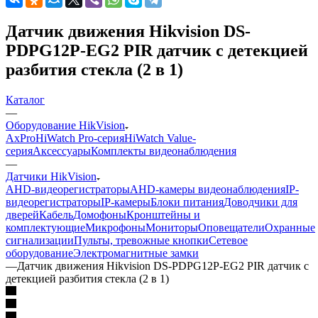
Датчик движения Hikvision DS-
PDPG12P-EG2 PIR датчик с детекцией
разбития стекла (2 в 1)
Каталог
—
Оборудование HikVision
AxPro
HiWatch Pro-серия
HiWatch Value-
серия
Аксессуары
Комплекты видеонаблюдения
—
Датчики HikVision
AHD-видеорегистраторы
AHD-камеры видеонаблюдения
IP-
видеорегистраторы
IP-камеры
Блоки питания
Доводчики для
дверей
Кабель
Домофоны
Кронштейны и
комплектующие
Микрофоны
Мониторы
Оповещатели
Охранные
сигнализации
Пульты, тревожные кнопки
Сетевое
оборудование
Электромагнитные замки
—
Датчик движения Hikvision DS-PDPG12P-EG2 PIR датчик с
детекцией разбития стекла (2 в 1)