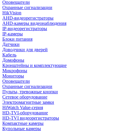
Оповещатели
Охранные сигнализации
HikVision
AHD-видеорегистраторы
AHD-камеры видеонаблюдения
IP-видеорегистраторы
IP-камеры
Блоки питания
Датчики
Доводчики для дверей
Кабель
Домофоны
Кронштейны и комплектующие
Микрофоны
Мониторы
Оповещатели
Охранные сигнализации
Пульты, тревожные кнопки
Сетевое оборудование
Электромагнитные замки
HiWatch Value-серия
HD-TVI-оборудование
HD-TVI видеорегистраторы
Компактные камеры
Купольные камеры