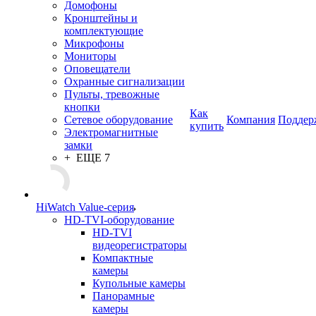
Домофоны
Кронштейны и
комплектующие
Микрофоны
Мониторы
Оповещатели
Охранные сигнализации
Пульты, тревожные
кнопки
Как
Сетевое оборудование
Компания
Поддер
купить
Электромагнитные
замки
+ ЕЩЕ 7
HiWatch Value-серия
HD-TVI-оборудование
HD-TVI
видеорегистраторы
Компактные
камеры
Купольные камеры
Панорамные
камеры