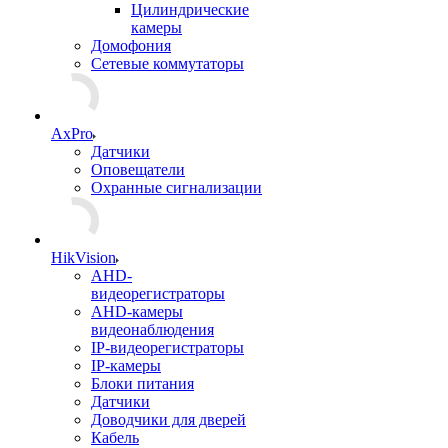
Цилиндрические
камеры
Домофония
Сетевые коммутаторы
AxPro
Датчики
Оповещатели
Охранные сигнализации
HikVision
AHD-
видеорегистраторы
AHD-камеры
видеонаблюдения
IP-видеорегистраторы
IP-камеры
Блоки питания
Датчики
Доводчики для дверей
Кабель