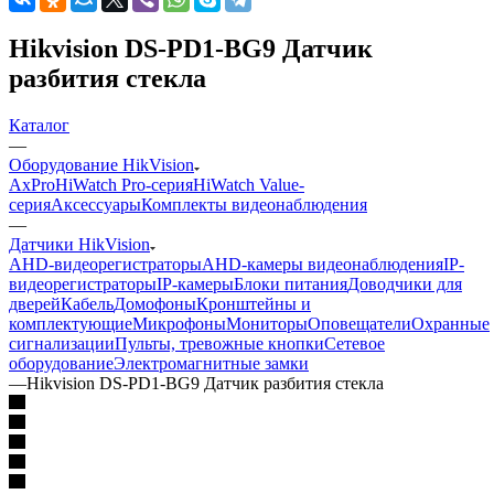
Hikvision DS-PD1-BG9 Датчик
разбития стекла
Каталог
—
Оборудование HikVision
AxPro
HiWatch Pro-серия
HiWatch Value-
серия
Аксессуары
Комплекты видеонаблюдения
—
Датчики HikVision
AHD-видеорегистраторы
AHD-камеры видеонаблюдения
IP-
видеорегистраторы
IP-камеры
Блоки питания
Доводчики для
дверей
Кабель
Домофоны
Кронштейны и
комплектующие
Микрофоны
Мониторы
Оповещатели
Охранные
сигнализации
Пульты, тревожные кнопки
Сетевое
оборудование
Электромагнитные замки
—
Hikvision DS-PD1-BG9 Датчик разбития стекла