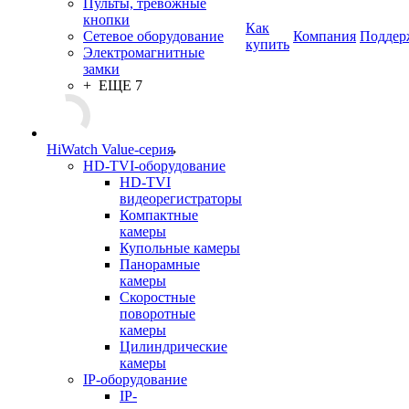
Пульты, тревожные
кнопки
Как
Сетевое оборудование
Компания
Поддер
купить
Электромагнитные
замки
+ ЕЩЕ 7
HiWatch Value-серия
HD-TVI-оборудование
HD-TVI
видеорегистраторы
Компактные
камеры
Купольные камеры
Панорамные
камеры
Скоростные
поворотные
камеры
Цилиндрические
камеры
IP-оборудование
IP-