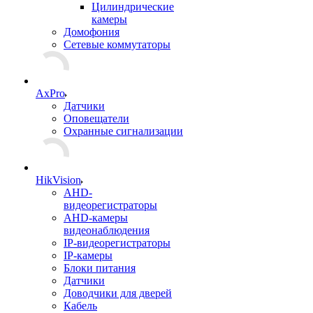
Цилиндрические
камеры
Домофония
Сетевые коммутаторы
AxPro
Датчики
Оповещатели
Охранные сигнализации
HikVision
AHD-
видеорегистраторы
AHD-камеры
видеонаблюдения
IP-видеорегистраторы
IP-камеры
Блоки питания
Датчики
Доводчики для дверей
Кабель