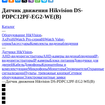
Датчик движения Hikvision DS-
PDPC12PF-EG2-WE(B)
Каталог
—
Оборудование HikVision
AxPro
HiWatch Pro-серия
HiWatch Value-
серия
Аксессуары
Комплекты видеонаблюдения
—
Датчики HikVision
AHD-видеорегистраторы
AHD-камеры видеонаблюдения
IP-
видеорегистраторы
IP-камеры
Блоки питания
Доводчики для
дверей
Кабель
Домофоны
Кронштейны и
комплектующие
Микрофоны
Мониторы
Оповещатели
Охранные
сигнализации
Пульты, тревожные кнопки
Сетевое
оборудование
Электромагнитные замки
—
Датчик движения Hikvision DS-PDPC12PF-EG2-WE(B)