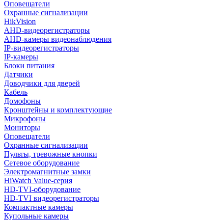
Оповещатели
Охранные сигнализации
HikVision
AHD-видеорегистраторы
AHD-камеры видеонаблюдения
IP-видеорегистраторы
IP-камеры
Блоки питания
Датчики
Доводчики для дверей
Кабель
Домофоны
Кронштейны и комплектующие
Микрофоны
Мониторы
Оповещатели
Охранные сигнализации
Пульты, тревожные кнопки
Сетевое оборудование
Электромагнитные замки
HiWatch Value-серия
HD-TVI-оборудование
HD-TVI видеорегистраторы
Компактные камеры
Купольные камеры