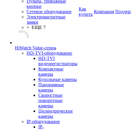
Пульты, тревожные
кнопки
Как
Сетевое оборудование
Компания
Поддер
купить
Электромагнитные
замки
+ ЕЩЕ 7
HiWatch Value-серия
HD-TVI-оборудование
HD-TVI
видеорегистраторы
Компактные
камеры
Купольные камеры
Панорамные
камеры
Скоростные
поворотные
камеры
Цилиндрические
камеры
IP-оборудование
IP-