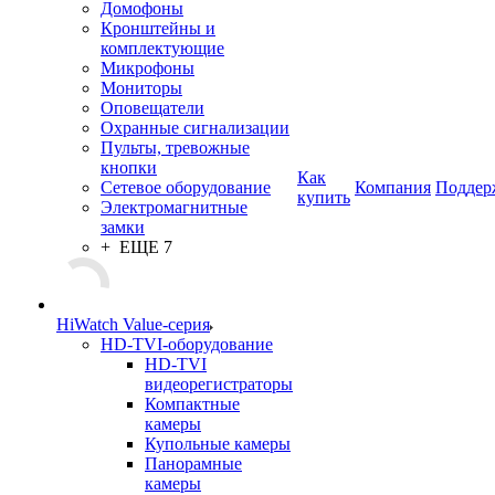
Домофоны
Кронштейны и
комплектующие
Микрофоны
Мониторы
Оповещатели
Охранные сигнализации
Пульты, тревожные
кнопки
Как
Сетевое оборудование
Компания
Поддер
купить
Электромагнитные
замки
+ ЕЩЕ 7
HiWatch Value-серия
HD-TVI-оборудование
HD-TVI
видеорегистраторы
Компактные
камеры
Купольные камеры
Панорамные
камеры