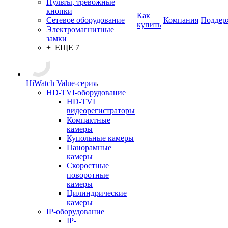
Пульты, тревожные
кнопки
Как
Сетевое оборудование
Компания
Поддер
купить
Электромагнитные
замки
+ ЕЩЕ 7
HiWatch Value-серия
HD-TVI-оборудование
HD-TVI
видеорегистраторы
Компактные
камеры
Купольные камеры
Панорамные
камеры
Скоростные
поворотные
камеры
Цилиндрические
камеры
IP-оборудование
IP-