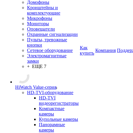
Домофоны
Кронштейны и
комплектующие
Микрофоны
Мониторы
Оповещатели
Охранные сигнализации
Пульты, тревожные
кнопки
Как
Сетевое оборудование
Компания
Поддер
купить
Электромагнитные
замки
+ ЕЩЕ 7
HiWatch Value-серия
HD-TVI-оборудование
HD-TVI
видеорегистраторы
Компактные
камеры
Купольные камеры
Панорамные
камеры