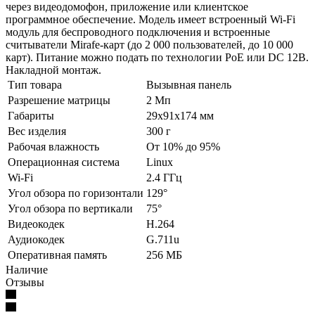
через видеодомофон, приложение или клиентское
программное обеспечение. Модель имеет встроенный Wi-Fi
модуль для беспроводного подключения и встроенные
считыватели Mirafe-карт (до 2 000 пользователей, до 10 000
карт). Питание можно подать по технологии PoE или DC 12В.
Накладной монтаж.
Тип товара
Вызывная панель
Разрешение матрицы
2 Мп
Габариты
29x91x174 мм
Вес изделия
300 г
Рабочая влажность
От 10% до 95%
Операционная система
Linux
Wi-Fi
2.4 ГГц
Угол обзора по горизонтали
129°
Угол обзора по вертикали
75°
Видеокодек
H.264
Аудиокодек
G.711u
Оперативная память
256 МБ
Наличие
Отзывы