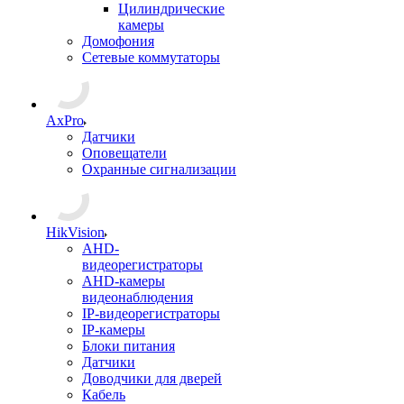
Цилиндрические
камеры
Домофония
Сетевые коммутаторы
AxPro
Датчики
Оповещатели
Охранные сигнализации
HikVision
AHD-
видеорегистраторы
AHD-камеры
видеонаблюдения
IP-видеорегистраторы
IP-камеры
Блоки питания
Датчики
Доводчики для дверей
Кабель