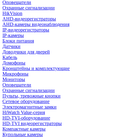
Оповещатели
Охранные сигнализации
HikVision
AHD-видеорегистраторы
AHD-камеры видеонаблюдения
IP-видеорегистраторы
IP-камеры
Блоки питания
Датчики
Доводчики для дверей
Кабель
Домофоны
Кронштейны и комплектующие
Микрофоны
Мониторы
Оповещатели
Охранные сигнализации
Пульты, тревожные кнопки
Сетевое оборудование
Электромагнитные замки
HiWatch Value-серия
HD-TVI-оборудование
HD-TVI видеорегистраторы
Компактные камеры
Купольные камеры