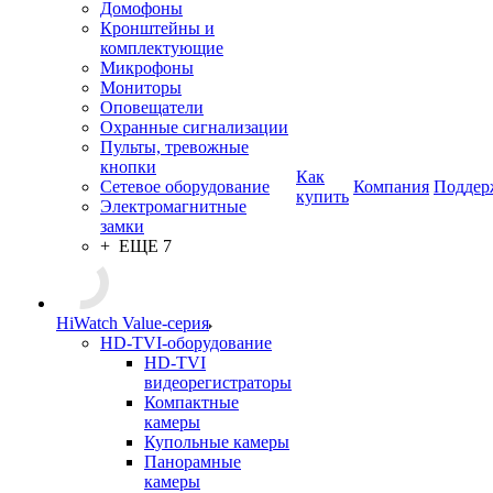
Домофоны
Кронштейны и
комплектующие
Микрофоны
Мониторы
Оповещатели
Охранные сигнализации
Пульты, тревожные
кнопки
Как
Сетевое оборудование
Компания
Поддер
купить
Электромагнитные
замки
+ ЕЩЕ 7
HiWatch Value-серия
HD-TVI-оборудование
HD-TVI
видеорегистраторы
Компактные
камеры
Купольные камеры
Панорамные
камеры