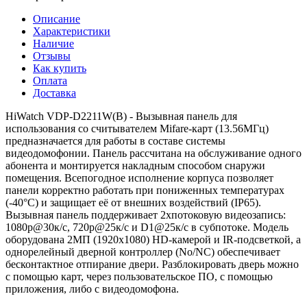
Описание
Характеристики
Наличие
Отзывы
Как купить
Оплата
Доставка
HiWatch VDP-D2211W(B) - Вызывная панель для
использования со считывателем Mifare-карт (13.56МГц)
предназначается для работы в составе системы
видеодомофонии. Панель рассчитана на обслуживание одного
абонента и монтируется накладным способом снаружи
помещения. Всепогодное исполнение корпуса позволяет
панели корректно работать при пониженных температурах
(-40°C) и защищает её от внешних воздействий (IP65).
Вызывная панель поддерживает 2хпотоковую видеозапись:
1080p@30к/с, 720p@25к/с и D1@25к/с в субпотоке. Модель
оборудована 2МП (1920х1080) HD-камерой и IR-подсветкой, а
однорелейный дверной контроллер (No/NC) обеспечивает
бесконтактное отпирание двери. Разблокировать дверь можно
с помощью карт, через пользовательское ПО, с помощью
приложения, либо с видеодомофона.