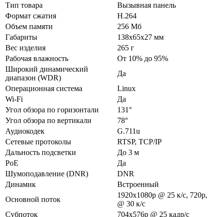
Тип товара
Вызывная панель
Формат сжатия
H.264
Объем памяти
256 Мб
Габариты
138х65х27 мм
Вес изделия
265 г
Рабочая влажность
От 10% до 95%
Широкий динамический
Да
диапазон (WDR)
Операционная система
Linux
Wi-Fi
Да
Угол обзора по горизонтали
131°
Угол обзора по вертикали
78°
Аудиокодек
G.711u
Сетевые протоколы
RTSP, TCP/IP
Дальность подсветки
До 3 м
PoE
Да
Шумоподавление (DNR)
DNR
Динамик
Встроенный
1920x1080p @ 25 к/с, 720p,
Основной поток
@ 30 к/с
Субпоток
704х576p @ 25 кадр/с