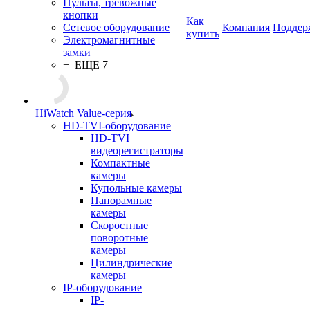
Пульты, тревожные
кнопки
Как
Сетевое оборудование
Компания
Поддер
купить
Электромагнитные
замки
+ ЕЩЕ 7
HiWatch Value-серия
HD-TVI-оборудование
HD-TVI
видеорегистраторы
Компактные
камеры
Купольные камеры
Панорамные
камеры
Скоростные
поворотные
камеры
Цилиндрические
камеры
IP-оборудование
IP-