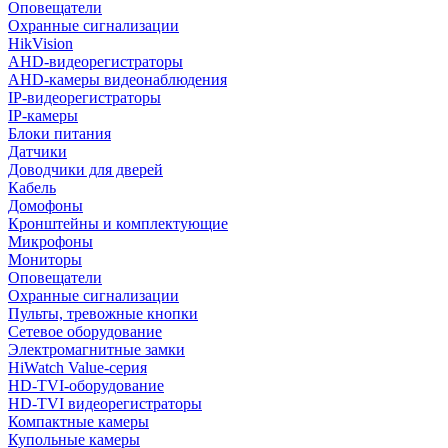
Оповещатели
Охранные сигнализации
HikVision
AHD-видеорегистраторы
AHD-камеры видеонаблюдения
IP-видеорегистраторы
IP-камеры
Блоки питания
Датчики
Доводчики для дверей
Кабель
Домофоны
Кронштейны и комплектующие
Микрофоны
Мониторы
Оповещатели
Охранные сигнализации
Пульты, тревожные кнопки
Сетевое оборудование
Электромагнитные замки
HiWatch Value-серия
HD-TVI-оборудование
HD-TVI видеорегистраторы
Компактные камеры
Купольные камеры