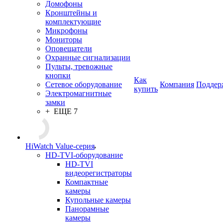
Домофоны
Кронштейны и
комплектующие
Микрофоны
Мониторы
Оповещатели
Охранные сигнализации
Пульты, тревожные
кнопки
Как
Сетевое оборудование
Компания
Поддер
купить
Электромагнитные
замки
+ ЕЩЕ 7
HiWatch Value-серия
HD-TVI-оборудование
HD-TVI
видеорегистраторы
Компактные
камеры
Купольные камеры
Панорамные
камеры