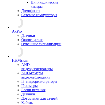
Цилиндрические
камеры
Домофония
Сетевые коммутаторы
AxPro
Датчики
Оповещатели
Охранные сигнализации
HikVision
AHD-
видеорегистраторы
AHD-камеры
видеонаблюдения
IP-видеорегистраторы
IP-камеры
Блоки питания
Датчики
Доводчики для дверей
Кабель