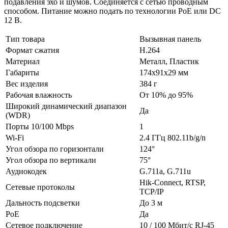
подавления эхо и шумов. Соединяется с сетью проводным
способом. Питание можно подать по технологии PoE или DC
12 В.
Тип товара
Вызывная панель
Формат сжатия
H.264
Материал
Металл, Пластик
Габариты
174x91x29 мм
Вес изделия
384 г
Рабочая влажность
От 10% до 95%
Широкий динамический диапазон
Да
(WDR)
Порты 10/100 Mbps
1
Wi-Fi
2.4 ГГц 802.11b/g/n
Угол обзора по горизонтали
124°
Угол обзора по вертикали
75°
Аудиокодек
G.711a, G.711u
Hik-Connect, RTSP,
Сетевые протоколы
TCP/IP
Дальность подсветки
До 3 м
PoE
Да
Сетевое подключение
10 / 100 Mбит/с RJ-45