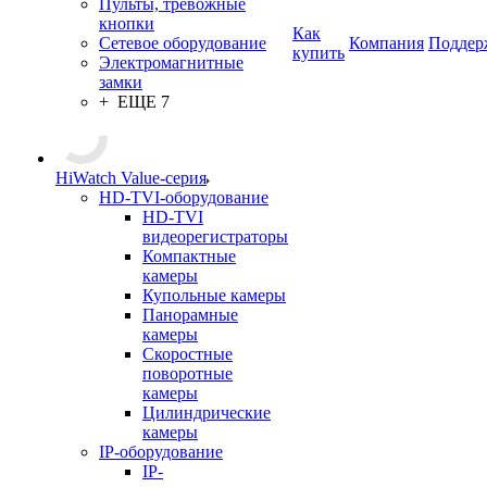
Пульты, тревожные
кнопки
Как
Сетевое оборудование
Компания
Поддер
купить
Электромагнитные
замки
+ ЕЩЕ 7
HiWatch Value-серия
HD-TVI-оборудование
HD-TVI
видеорегистраторы
Компактные
камеры
Купольные камеры
Панорамные
камеры
Скоростные
поворотные
камеры
Цилиндрические
камеры
IP-оборудование
IP-