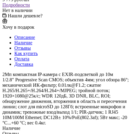
Подробности
Нет в наличии
Нашли дешевле?
Хочу в подарок
Описание
Наличие
Отзывы
Как купить
Оплата
Доставка
2Мп компактная IP-камера с EXIR-подсветкой до 10м
1/2.8" Progressive Scan CMOS; объектив 4мм; угол обзора 86°;
механический ИК-фильтр; 0.01лк@F1.2; сжатие
H.265/H.265+/H.264/H.264+/MJPEG; тройной поток;
1920×1080@25к/с; WDR 120дБ, 3D DNR, BLC, ROI;
обнаружение движения, вторжения в область и пересечения
линии; слот для microSD до 128Гб; встроенные микрофон и
динамик; тревожные вход/выход 1/1; PIR-датчик; 1 RJ45
10M/100M Ethernet; DC12В± 10%/PoE(802.3af); 5Вт макс; -20
°C...+60 °C; вес 0.4кг.
Наличие
Отзывы