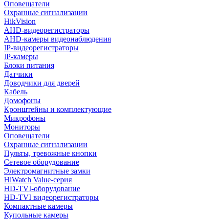
Оповещатели
Охранные сигнализации
HikVision
AHD-видеорегистраторы
AHD-камеры видеонаблюдения
IP-видеорегистраторы
IP-камеры
Блоки питания
Датчики
Доводчики для дверей
Кабель
Домофоны
Кронштейны и комплектующие
Микрофоны
Мониторы
Оповещатели
Охранные сигнализации
Пульты, тревожные кнопки
Сетевое оборудование
Электромагнитные замки
HiWatch Value-серия
HD-TVI-оборудование
HD-TVI видеорегистраторы
Компактные камеры
Купольные камеры