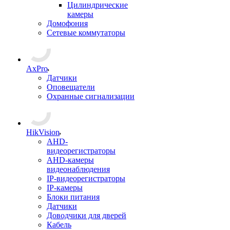
Цилиндрические
камеры
Домофония
Сетевые коммутаторы
AxPro
Датчики
Оповещатели
Охранные сигнализации
HikVision
AHD-
видеорегистраторы
AHD-камеры
видеонаблюдения
IP-видеорегистраторы
IP-камеры
Блоки питания
Датчики
Доводчики для дверей
Кабель