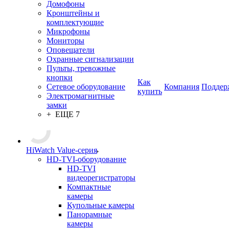
Домофоны
Кронштейны и
комплектующие
Микрофоны
Мониторы
Оповещатели
Охранные сигнализации
Пульты, тревожные
кнопки
Как
Сетевое оборудование
Компания
Поддер
купить
Электромагнитные
замки
+ ЕЩЕ 7
HiWatch Value-серия
HD-TVI-оборудование
HD-TVI
видеорегистраторы
Компактные
камеры
Купольные камеры
Панорамные
камеры