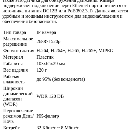
также PIR-датчика для обнаружения движения. Камера
поддерживает подключение через Ethernet порт и питается от
источника питания DC12В или PoE(802.3af). Данная является
удобным и мощным инструментом для видеонаблюдения и
обеспечения безопасности.
Тип товара
IP-камера
Максимальное
2688×1520p
разрешение
Формат сжатия
H.264, H.264+, H.265, H.265+, MJPEG
Материал
Пластик
Габариты
103x65x29 мм
Вес изделия
120 г
Рабочая
до 95% (без конденсата)
влажность
Широкий
динамический
WDR 120 DB
диапазон
(WDR)
Переключение
режимов День/
ИК-фильтр
Ночь
Битрейт
32 Кбит/с ~ 8 Мбит/с