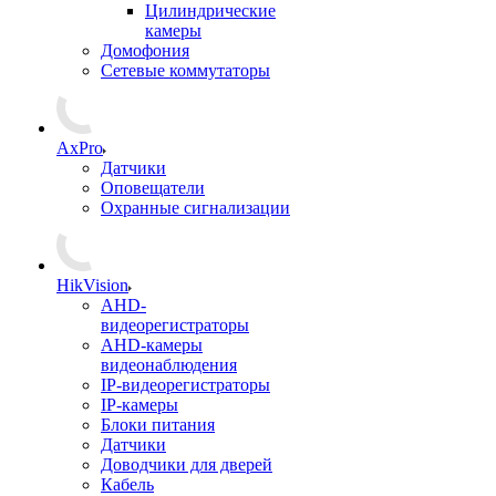
Цилиндрические
камеры
Домофония
Сетевые коммутаторы
AxPro
Датчики
Оповещатели
Охранные сигнализации
HikVision
AHD-
видеорегистраторы
AHD-камеры
видеонаблюдения
IP-видеорегистраторы
IP-камеры
Блоки питания
Датчики
Доводчики для дверей
Кабель