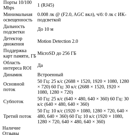
Порты 10/100
1 (RJ45)
Mbps
Минимальная
0.008 лк @ (F2.0, AGC вкл), ч/б: 0 лк с ИК-
освещенность
подсветкой
Дальность
До 10 м
подсветки
Детектор
Motion Detection 2.0
движения
Поддержка
MicroSD до 256 ГБ
карт памяти, ГБ
Область
Да
интереса ROI
Динамик
Встроенный
50 Гц: 25 к/с (2688 × 1520, 1920 × 1080, 1280
Основной
× 720) 60 Гц: 30 к/с (2688 × 1520, 1920 ×
поток
1080, 1280 × 720)
50 Гц: 25 к/с (640 × 480, 640 × 360) 60 Гц: 30
Субпоток
к/с (640 × 480, 640 × 360)
50 Гц: 10 к/с (1920 × 1080, 1280 × 720, 640 ×
Третий поток
480, 640 × 360) 60 Гц: 10 к/с (1920 × 1080,
1280 × 720, 640 × 480, 640 × 360)
Наличие
Отзывы