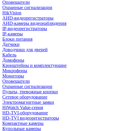
Оповещатели
Охранные сигнализации
HikVision
AHD-видеорегистраторы
AHD-камеры видеонаблюдения
IP-видеорегистраторы
IP-камеры
Блоки питания
Датчики
Доводчики для дверей
Кабель
Домофоны
Кронштейны и комплектующие
Микрофоны
Мониторы
Оповещатели
Охранные сигнализации
Пульты, тревожные кнопки
Сетевое оборудование
Электромагнитные замки
HiWatch Value-серия
HD-TVI-оборудование
HD-TVI видеорегистраторы
Компактные камеры
Купольные камеры