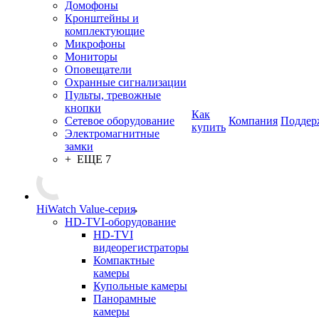
Домофоны
Кронштейны и
комплектующие
Микрофоны
Мониторы
Оповещатели
Охранные сигнализации
Пульты, тревожные
кнопки
Как
Сетевое оборудование
Компания
Поддер
купить
Электромагнитные
замки
+ ЕЩЕ 7
HiWatch Value-серия
HD-TVI-оборудование
HD-TVI
видеорегистраторы
Компактные
камеры
Купольные камеры
Панорамные
камеры