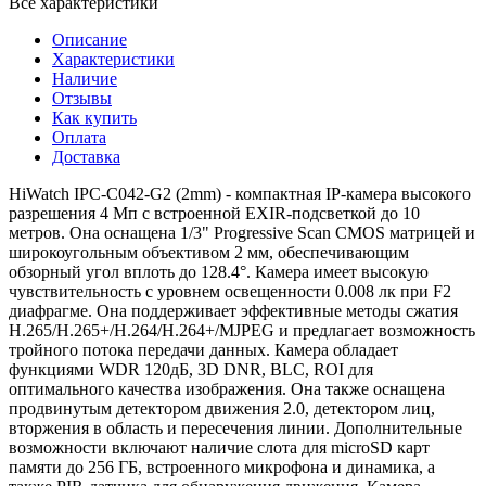
Все характеристики
Описание
Характеристики
Наличие
Отзывы
Как купить
Оплата
Доставка
HiWatch IPC-C042-G2 (2mm) - компактная IP-камера высокого
разрешения 4 Мп с встроенной EXIR-подсветкой до 10
метров. Она оснащена 1/3" Progressive Scan CMOS матрицей и
широкоугольным объективом 2 мм, обеспечивающим
обзорный угол вплоть до 128.4°. Камера имеет высокую
чувствительность с уровнем освещенности 0.008 лк при F2
диафрагме. Она поддерживает эффективные методы сжатия
H.265/H.265+/H.264/H.264+/MJPEG и предлагает возможность
тройного потока передачи данных. Камера обладает
функциями WDR 120дБ, 3D DNR, BLC, ROI для
оптимального качества изображения. Она также оснащена
продвинутым детектором движения 2.0, детектором лиц,
вторжения в область и пересечения линии. Дополнительные
возможности включают наличие слота для microSD карт
памяти до 256 ГБ, встроенного микрофона и динамика, а