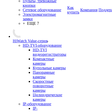
Пульты, тревожные
кнопки
Как
Сетевое оборудование
Компания
Поддер
купить
Электромагнитные
замки
+ ЕЩЕ 7
HiWatch Value-серия
HD-TVI-оборудование
HD-TVI
видеорегистраторы
Компактные
камеры
Купольные камеры
Панорамные
камеры
Скоростные
поворотные
камеры
Цилиндрические
камеры
IP-оборудование
IP-