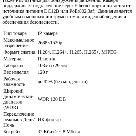
также PIR-датчика для обнаружения движения. Камера
поддерживает подключение через Ethernet порт и питается от
источника питания DC12В или PoE(802.3af). Данная является
удобным и мощным инструментом для видеонаблюдения и
обеспечения безопасности.
Тип товара
IP-камера
Максимальное
2688×1520p
разрешение
Формат сжатия
H.264, H.264+, H.265, H.265+, MJPEG
Материал
Пластик
Габариты
103x65x29 мм
Вес изделия
120 г
Рабочая
до 95% (без конденсата)
влажность
Широкий
динамический
WDR 120 DB
диапазон
(WDR)
Переключение
режимов День/
ИК-фильтр
Ночь
Битрейт
32 Кбит/с ~ 8 Мбит/с