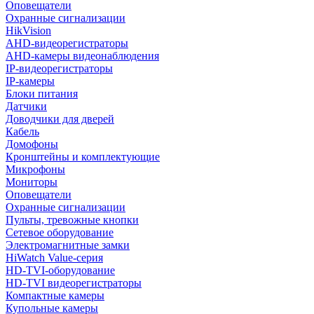
Оповещатели
Охранные сигнализации
HikVision
AHD-видеорегистраторы
AHD-камеры видеонаблюдения
IP-видеорегистраторы
IP-камеры
Блоки питания
Датчики
Доводчики для дверей
Кабель
Домофоны
Кронштейны и комплектующие
Микрофоны
Мониторы
Оповещатели
Охранные сигнализации
Пульты, тревожные кнопки
Сетевое оборудование
Электромагнитные замки
HiWatch Value-серия
HD-TVI-оборудование
HD-TVI видеорегистраторы
Компактные камеры
Купольные камеры