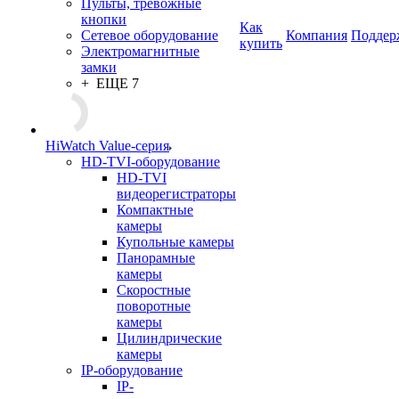
Пульты, тревожные
кнопки
Как
Сетевое оборудование
Компания
Поддер
купить
Электромагнитные
замки
+ ЕЩЕ 7
HiWatch Value-серия
HD-TVI-оборудование
HD-TVI
видеорегистраторы
Компактные
камеры
Купольные камеры
Панорамные
камеры
Скоростные
поворотные
камеры
Цилиндрические
камеры
IP-оборудование
IP-