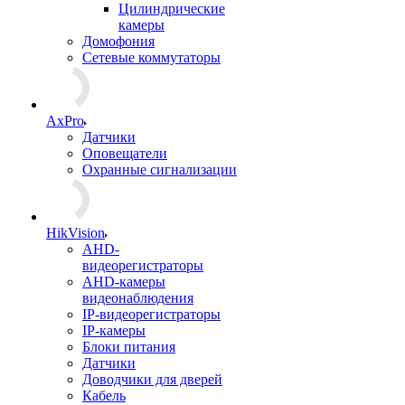
Цилиндрические
камеры
Домофония
Сетевые коммутаторы
AxPro
Датчики
Оповещатели
Охранные сигнализации
HikVision
AHD-
видеорегистраторы
AHD-камеры
видеонаблюдения
IP-видеорегистраторы
IP-камеры
Блоки питания
Датчики
Доводчики для дверей
Кабель