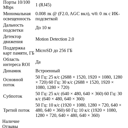
Порты 10/100
1 (RJ45)
Mbps
Минимальная
0.008 лк @ (F2.0, AGC вкл), ч/б: 0 лк с ИК-
освещенность
подсветкой
Дальность
До 10 м
подсветки
Детектор
Motion Detection 2.0
движения
Поддержка
MicroSD до 256 ГБ
карт памяти, ГБ
Область
Да
интереса ROI
Динамик
Встроенный
50 Гц: 25 к/с (2688 × 1520, 1920 × 1080, 1280
Основной
× 720) 60 Гц: 30 к/с (2688 × 1520, 1920 ×
поток
1080, 1280 × 720)
50 Гц: 25 к/с (640 × 480, 640 × 360) 60 Гц: 30
Субпоток
к/с (640 × 480, 640 × 360)
50 Гц: 10 к/с (1920 × 1080, 1280 × 720, 640 ×
Третий поток
480, 640 × 360) 60 Гц: 10 к/с (1920 × 1080,
1280 × 720, 640 × 480, 640 × 360)
Наличие
Отзывы