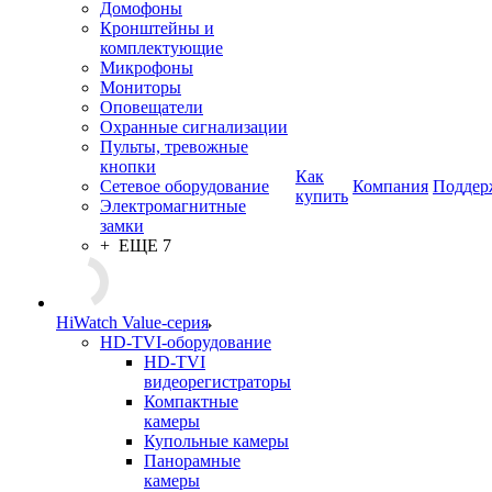
Домофоны
Кронштейны и
комплектующие
Микрофоны
Мониторы
Оповещатели
Охранные сигнализации
Пульты, тревожные
кнопки
Как
Сетевое оборудование
Компания
Поддер
купить
Электромагнитные
замки
+ ЕЩЕ 7
HiWatch Value-серия
HD-TVI-оборудование
HD-TVI
видеорегистраторы
Компактные
камеры
Купольные камеры
Панорамные
камеры