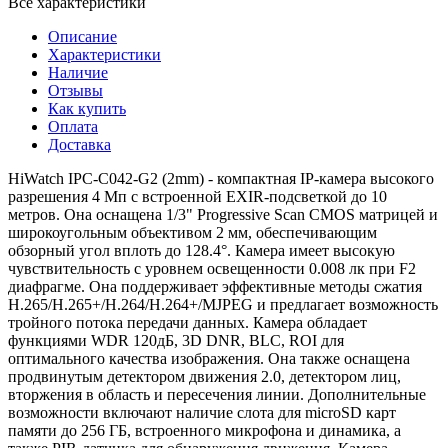
Все характеристики
Описание
Характеристики
Наличие
Отзывы
Как купить
Оплата
Доставка
HiWatch IPC-C042-G2 (2mm) - компактная IP-камера высокого
разрешения 4 Мп с встроенной EXIR-подсветкой до 10
метров. Она оснащена 1/3" Progressive Scan CMOS матрицей и
широкоугольным объективом 2 мм, обеспечивающим
обзорный угол вплоть до 128.4°. Камера имеет высокую
чувствительность с уровнем освещенности 0.008 лк при F2
диафрагме. Она поддерживает эффективные методы сжатия
H.265/H.265+/H.264/H.264+/MJPEG и предлагает возможность
тройного потока передачи данных. Камера обладает
функциями WDR 120дБ, 3D DNR, BLC, ROI для
оптимального качества изображения. Она также оснащена
продвинутым детектором движения 2.0, детектором лиц,
вторжения в область и пересечения линии. Дополнительные
возможности включают наличие слота для microSD карт
памяти до 256 ГБ, встроенного микрофона и динамика, а