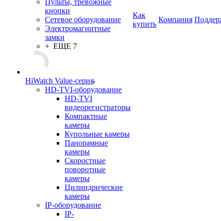
Пульты, тревожные
кнопки
Как
Сетевое оборудование
Компания
Поддер
купить
Электромагнитные
замки
+ ЕЩЕ 7
HiWatch Value-серия
HD-TVI-оборудование
HD-TVI
видеорегистраторы
Компактные
камеры
Купольные камеры
Панорамные
камеры
Скоростные
поворотные
камеры
Цилиндрические
камеры
IP-оборудование
IP-