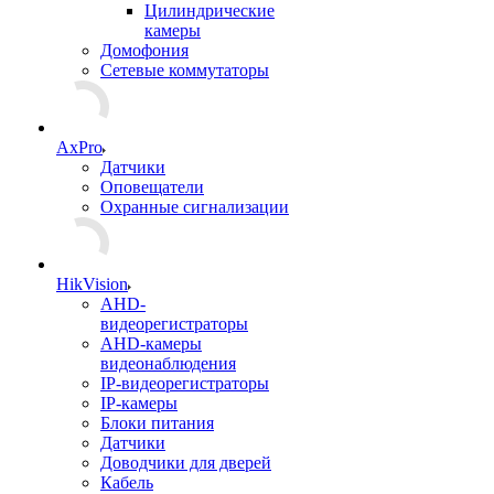
Цилиндрические
камеры
Домофония
Сетевые коммутаторы
AxPro
Датчики
Оповещатели
Охранные сигнализации
HikVision
AHD-
видеорегистраторы
AHD-камеры
видеонаблюдения
IP-видеорегистраторы
IP-камеры
Блоки питания
Датчики
Доводчики для дверей
Кабель