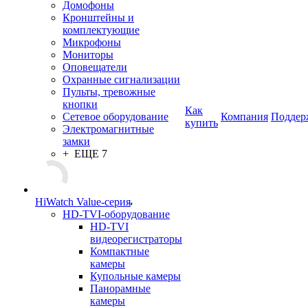
Домофоны
Кронштейны и
комплектующие
Микрофоны
Мониторы
Оповещатели
Охранные сигнализации
Пульты, тревожные
кнопки
Как
Сетевое оборудование
Компания
Поддер
купить
Электромагнитные
замки
+ ЕЩЕ 7
HiWatch Value-серия
HD-TVI-оборудование
HD-TVI
видеорегистраторы
Компактные
камеры
Купольные камеры
Панорамные
камеры