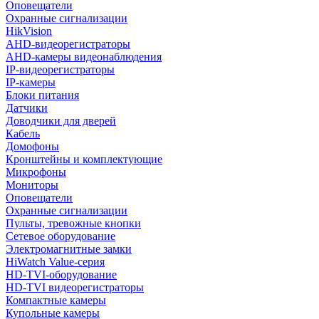
Оповещатели
Охранные сигнализации
HikVision
AHD-видеорегистраторы
AHD-камеры видеонаблюдения
IP-видеорегистраторы
IP-камеры
Блоки питания
Датчики
Доводчики для дверей
Кабель
Домофоны
Кронштейны и комплектующие
Микрофоны
Мониторы
Оповещатели
Охранные сигнализации
Пульты, тревожные кнопки
Сетевое оборудование
Электромагнитные замки
HiWatch Value-серия
HD-TVI-оборудование
HD-TVI видеорегистраторы
Компактные камеры
Купольные камеры