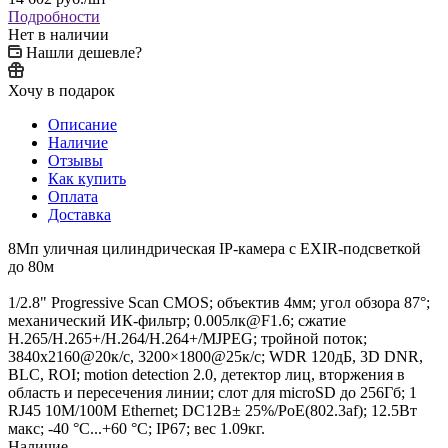
Подробности
Нет в наличии
Нашли дешевле?
Хочу в подарок
Описание
Наличие
Отзывы
Как купить
Оплата
Доставка
8Мп уличная цилиндрическая IP-камера с EXIR-подсветкой
до 80м
1/2.8" Progressive Scan CMOS; объектив 4мм; угол обзора 87°;
механический ИК-фильтр; 0.005лк@F1.6; сжатие
H.265/H.265+/H.264/H.264+/MJPEG; тройной поток;
3840x2160@20к/с, 3200×1800@25к/с; WDR 120дБ, 3D DNR,
BLC, ROI; motion detection 2.0, детектор лиц, вторжения в
область и пересечения линии; слот для microSD до 256Гб; 1
RJ45 10M/100M Ethernet; DC12В± 25%/PoE(802.3af); 12.5Вт
макс; -40 °C...+60 °C; IP67; вес 1.09кг.
Наличие