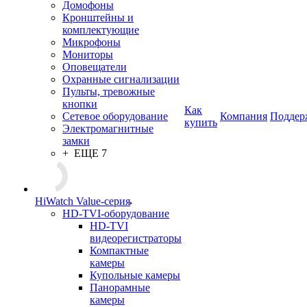
Домофоны
Кронштейны и
комплектующие
Микрофоны
Мониторы
Оповещатели
Охранные сигнализации
Пульты, тревожные
кнопки
Как
Сетевое оборудование
Компания
Поддер
купить
Электромагнитные
замки
+ ЕЩЕ 7
HiWatch Value-серия
HD-TVI-оборудование
HD-TVI
видеорегистраторы
Компактные
камеры
Купольные камеры
Панорамные
камеры