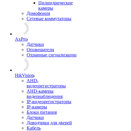
Цилиндрические
камеры
Домофония
Сетевые коммутаторы
AxPro
Датчики
Оповещатели
Охранные сигнализации
HikVision
AHD-
видеорегистраторы
AHD-камеры
видеонаблюдения
IP-видеорегистраторы
IP-камеры
Блоки питания
Датчики
Доводчики для дверей
Кабель