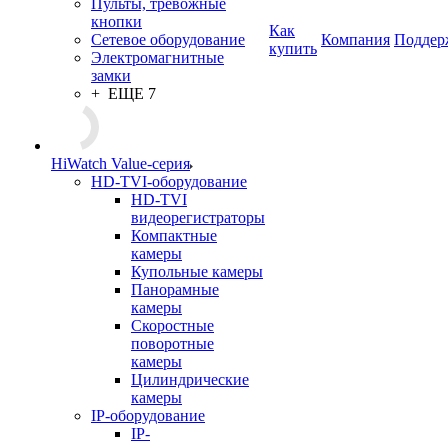
Пульты, тревожные
кнопки
Как
Сетевое оборудование
Компания
Поддер
купить
Электромагнитные
замки
+ ЕЩЕ 7
HiWatch Value-серия
HD-TVI-оборудование
HD-TVI
видеорегистраторы
Компактные
камеры
Купольные камеры
Панорамные
камеры
Скоростные
поворотные
камеры
Цилиндрические
камеры
IP-оборудование
IP-