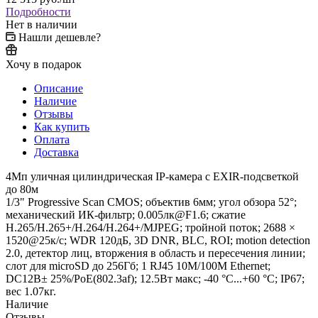
Подробности
Нет в наличии
Нашли дешевле?
Хочу в подарок
Описание
Наличие
Отзывы
Как купить
Оплата
Доставка
4Мп уличная цилиндрическая IP-камера с EXIR-подсветкой
до 80м
1/3" Progressive Scan CMOS; объектив 6мм; угол обзора 52°;
механический ИК-фильтр; 0.005лк@F1.6; сжатие
H.265/H.265+/H.264/H.264+/MJPEG; тройной поток; 2688 ×
1520@25к/с; WDR 120дБ, 3D DNR, BLC, ROI; motion detection
2.0, детектор лиц, вторжения в область и пересечения линии;
слот для microSD до 256Гб; 1 RJ45 10M/100M Ethernet;
DC12В± 25%/PoE(802.3af); 12.5Вт макс; -40 °C...+60 °C; IP67;
вес 1.07кг.
Наличие
Отзывы