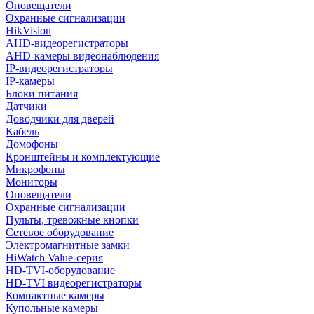
Оповещатели
Охранные сигнализации
HikVision
AHD-видеорегистраторы
AHD-камеры видеонаблюдения
IP-видеорегистраторы
IP-камеры
Блоки питания
Датчики
Доводчики для дверей
Кабель
Домофоны
Кронштейны и комплектующие
Микрофоны
Мониторы
Оповещатели
Охранные сигнализации
Пульты, тревожные кнопки
Сетевое оборудование
Электромагнитные замки
HiWatch Value-серия
HD-TVI-оборудование
HD-TVI видеорегистраторы
Компактные камеры
Купольные камеры