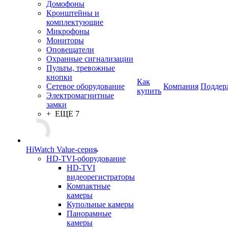
Домофоны
Кронштейны и
комплектующие
Микрофоны
Мониторы
Оповещатели
Охранные сигнализации
Пульты, тревожные
кнопки
Как
Сетевое оборудование
Компания
Поддер
купить
Электромагнитные
замки
+ ЕЩЕ 7
HiWatch Value-серия
HD-TVI-оборудование
HD-TVI
видеорегистраторы
Компактные
камеры
Купольные камеры
Панорамные
камеры