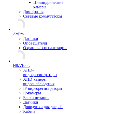
Цилиндрические
камеры
Домофония
Сетевые коммутаторы
AxPro
Датчики
Оповещатели
Охранные сигнализации
HikVision
AHD-
видеорегистраторы
AHD-камеры
видеонаблюдения
IP-видеорегистраторы
IP-камеры
Блоки питания
Датчики
Доводчики для дверей
Кабель