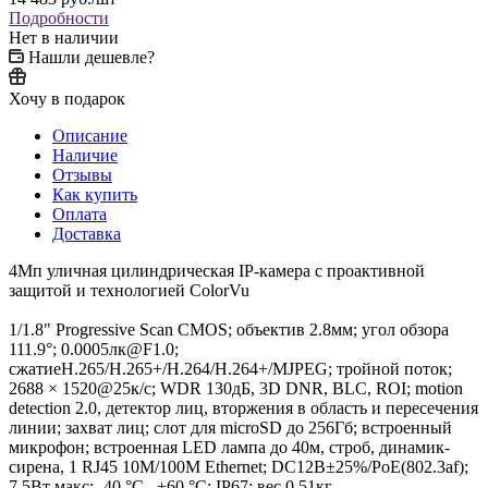
Подробности
Нет в наличии
Нашли дешевле?
Хочу в подарок
Описание
Наличие
Отзывы
Как купить
Оплата
Доставка
4Мп уличная цилиндрическая IP-камера с проактивной
защитой и технологией ColorVu
1/1.8" Progressive Scan CMOS; объектив 2.8мм; угол обзора
111.9°; 0.0005лк@F1.0;
сжатиеH.265/H.265+/H.264/H.264+/MJPEG; тройной поток;
2688 × 1520@25к/с; WDR 130дБ, 3D DNR, BLC, ROI; motion
detection 2.0, детектор лиц, вторжения в область и пересечения
линии; захват лиц; слот для microSD до 256Гб; встроенный
микрофон; встроенная LED лампа до 40м, строб, динамик-
сирена, 1 RJ45 10M/100M Ethernet; DC12В±25%/PoE(802.3af);
7.5Вт макс; -40 °C...+60 °C; IP67; вес 0.51кг.