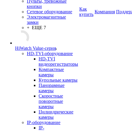
Пульты, тревожные
кнопки
Как
Сетевое оборудование
Компания
Поддер
купить
Электромагнитные
замки
+ ЕЩЕ 7
HiWatch Value-серия
HD-TVI-оборудование
HD-TVI
видеорегистраторы
Компактные
камеры
Купольные камеры
Панорамные
камеры
Скоростные
поворотные
камеры
Цилиндрические
камеры
IP-оборудование
IP-