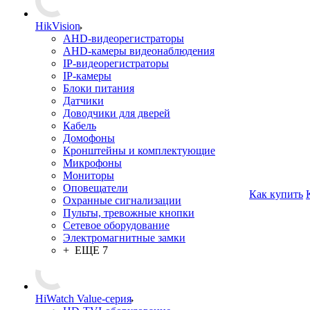
HikVision
AHD-видеорегистраторы
AHD-камеры видеонаблюдения
IP-видеорегистраторы
IP-камеры
Блоки питания
Датчики
Доводчики для дверей
Кабель
Домофоны
Кронштейны и комплектующие
Микрофоны
Мониторы
Оповещатели
Как купить
Охранные сигнализации
Пульты, тревожные кнопки
Сетевое оборудование
Электромагнитные замки
+ ЕЩЕ 7
HiWatch Value-серия