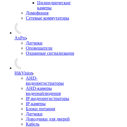
Цилиндрические
камеры
Домофония
Сетевые коммутаторы
AxPro
Датчики
Оповещатели
Охранные сигнализации
HikVision
AHD-
видеорегистраторы
AHD-камеры
видеонаблюдения
IP-видеорегистраторы
IP-камеры
Блоки питания
Датчики
Доводчики для дверей
Кабель