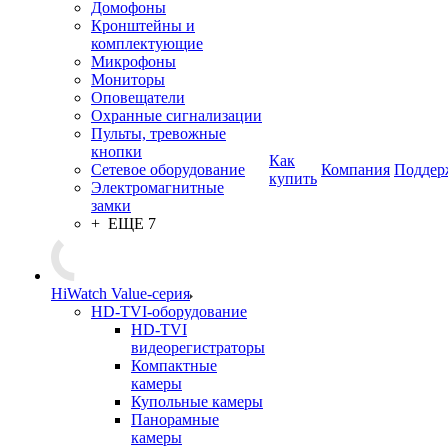
Домофоны
Кронштейны и
комплектующие
Микрофоны
Мониторы
Оповещатели
Охранные сигнализации
Пульты, тревожные
кнопки
Как
Сетевое оборудование
Компания
Поддер
купить
Электромагнитные
замки
+ ЕЩЕ 7
HiWatch Value-серия
HD-TVI-оборудование
HD-TVI
видеорегистраторы
Компактные
камеры
Купольные камеры
Панорамные
камеры