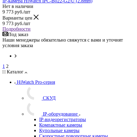
IP-камера HiWatch IPC-B022-G2/U (2.8mm)
Нет в наличии
9 773
руб.
/шт
Варианты цен
9 773
руб.
/шт
Подробности
Под заказ
Наши менеджеры обязательно свяжутся с вами и уточнят
условия заказа
1
2
Каталог
HiWatch Pro-серия
CКУД
IP-оборудование
IP-видеорегистраторы
Компактные камеры
Купольные камеры
Скоростные поворотные камеры