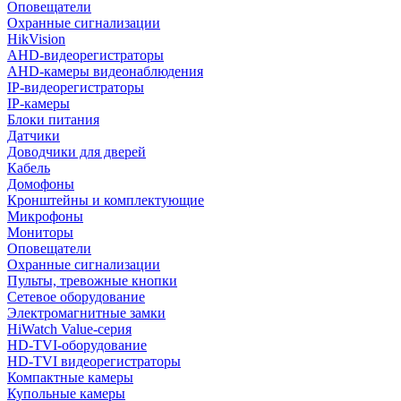
Оповещатели
Охранные сигнализации
HikVision
AHD-видеорегистраторы
AHD-камеры видеонаблюдения
IP-видеорегистраторы
IP-камеры
Блоки питания
Датчики
Доводчики для дверей
Кабель
Домофоны
Кронштейны и комплектующие
Микрофоны
Мониторы
Оповещатели
Охранные сигнализации
Пульты, тревожные кнопки
Сетевое оборудование
Электромагнитные замки
HiWatch Value-серия
HD-TVI-оборудование
HD-TVI видеорегистраторы
Компактные камеры
Купольные камеры