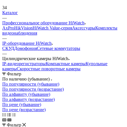
34
Каталог
—
Профессиональное оборудование HiWatch
AxPro
HikVision
HiWatch Value-серия
Аксессуары
Комплекты
видеонаблюдения
—
IP-оборудование HiWatch
CКУД
Домофония
Сетевые коммутаторы
—
Цилиндрические камеры HiWatch
IP-видеорегистраторы
Компактные камеры
Купольные
камеры
Скоростные поворотные камеры
Фильтр
По наличию (убывание)
По популярности (убывание)
По популярности (возрастание)
По алфавиту (убывание)
По алфавиту (возрастание)
По цене (убывание)
По цене (возрастание)
Фильтр