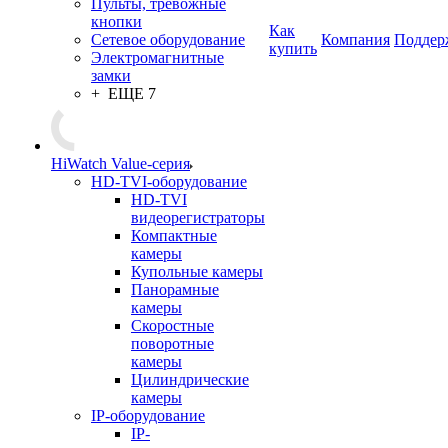
Пульты, тревожные
кнопки
Как
Сетевое оборудование
Компания
Поддер
купить
Электромагнитные
замки
+ ЕЩЕ 7
HiWatch Value-серия
HD-TVI-оборудование
HD-TVI
видеорегистраторы
Компактные
камеры
Купольные камеры
Панорамные
камеры
Скоростные
поворотные
камеры
Цилиндрические
камеры
IP-оборудование
IP-