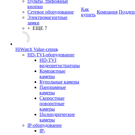
Пульты, тревожные
кнопки
Как
Сетевое оборудование
Компания
Поддер
купить
Электромагнитные
замки
+ ЕЩЕ 7
HiWatch Value-серия
HD-TVI-оборудование
HD-TVI
видеорегистраторы
Компактные
камеры
Купольные камеры
Панорамные
камеры
Скоростные
поворотные
камеры
Цилиндрические
камеры
IP-оборудование
IP-