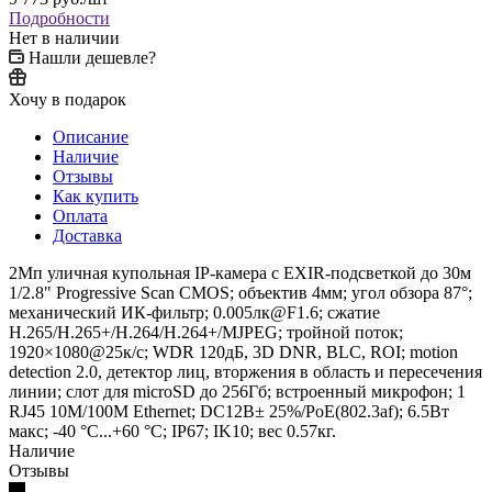
Подробности
Нет в наличии
Нашли дешевле?
Хочу в подарок
Описание
Наличие
Отзывы
Как купить
Оплата
Доставка
2Мп уличная купольная IP-камера с EXIR-подсветкой до 30м
1/2.8" Progressive Scan CMOS; объектив 4мм; угол обзора 87°;
механический ИК-фильтр; 0.005лк@F1.6; сжатие
H.265/H.265+/H.264/H.264+/MJPEG; тройной поток;
1920×1080@25к/с; WDR 120дБ, 3D DNR, BLC, ROI; motion
detection 2.0, детектор лиц, вторжения в область и пересечения
линии; слот для microSD до 256Гб; встроенный микрофон; 1
RJ45 10M/100M Ethernet; DC12В± 25%/PoE(802.3af); 6.5Вт
макс; -40 °C...+60 °C; IP67; IK10; вес 0.57кг.
Наличие
Отзывы