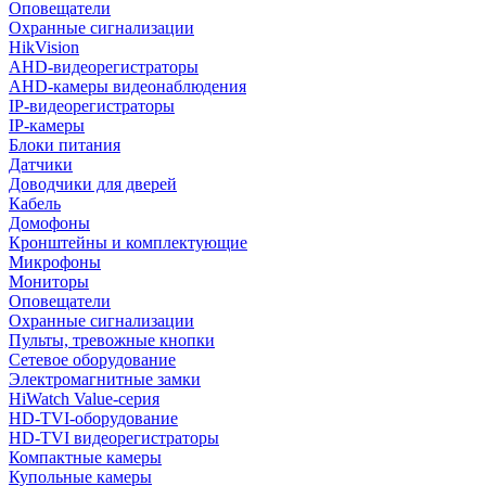
Оповещатели
Охранные сигнализации
HikVision
AHD-видеорегистраторы
AHD-камеры видеонаблюдения
IP-видеорегистраторы
IP-камеры
Блоки питания
Датчики
Доводчики для дверей
Кабель
Домофоны
Кронштейны и комплектующие
Микрофоны
Мониторы
Оповещатели
Охранные сигнализации
Пульты, тревожные кнопки
Сетевое оборудование
Электромагнитные замки
HiWatch Value-серия
HD-TVI-оборудование
HD-TVI видеорегистраторы
Компактные камеры
Купольные камеры