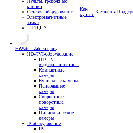
Пульты, тревожные
кнопки
Как
Сетевое оборудование
Компания
Поддер
купить
Электромагнитные
замки
+ ЕЩЕ 7
HiWatch Value-серия
HD-TVI-оборудование
HD-TVI
видеорегистраторы
Компактные
камеры
Купольные камеры
Панорамные
камеры
Скоростные
поворотные
камеры
Цилиндрические
камеры
IP-оборудование
IP-