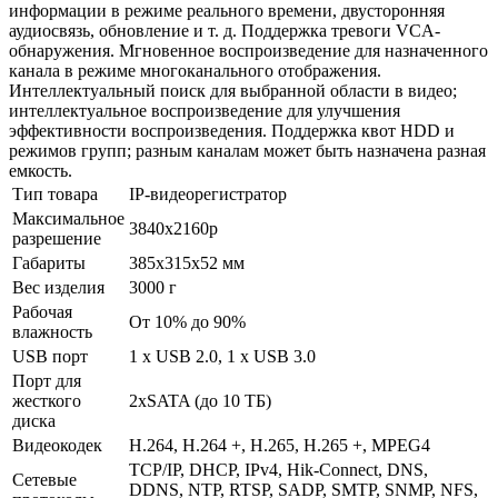
информации в режиме реального времени, двусторонняя
аудиосвязь, обновление и т. д. Поддержка тревоги VCA-
обнаружения. Мгновенное воспроизведение для назначенного
канала в режиме многоканального отображения.
Интеллектуальный поиск для выбранной области в видео;
интеллектуальное воспроизведение для улучшения
эффективности воспроизведения. Поддержка квот HDD и
режимов групп; разным каналам может быть назначена разная
емкость.
Тип товара
IP-видеорегистратор
Максимальное
3840x2160p
разрешение
Габариты
385x315x52 мм
Вес изделия
3000 г
Рабочая
От 10% до 90%
влажность
USB порт
1 х USB 2.0, 1 х USB 3.0
Порт для
жесткого
2xSATA (до 10 ТБ)
диска
Видеокодек
H.264, H.264 +, H.265, H.265 +, MPEG4
TCP/IP, DHCP, IPv4, Hik-Connect, DNS,
Сетевые
DDNS, NTP, RTSP, SADP, SMTP, SNMP, NFS,