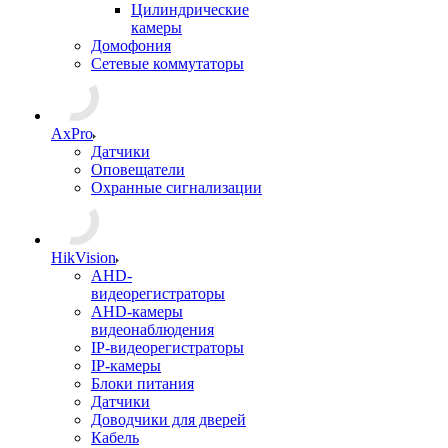
Цилиндрические
камеры
Домофония
Сетевые коммутаторы
AxPro
Датчики
Оповещатели
Охранные сигнализации
HikVision
AHD-
видеорегистраторы
AHD-камеры
видеонаблюдения
IP-видеорегистраторы
IP-камеры
Блоки питания
Датчики
Доводчики для дверей
Кабель