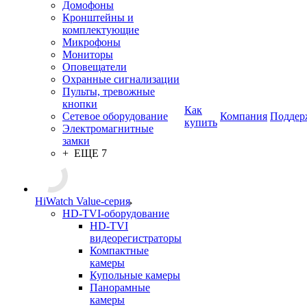
Домофоны
Кронштейны и
комплектующие
Микрофоны
Мониторы
Оповещатели
Охранные сигнализации
Пульты, тревожные
кнопки
Как
Сетевое оборудование
Компания
Поддер
купить
Электромагнитные
замки
+ ЕЩЕ 7
HiWatch Value-серия
HD-TVI-оборудование
HD-TVI
видеорегистраторы
Компактные
камеры
Купольные камеры
Панорамные
камеры