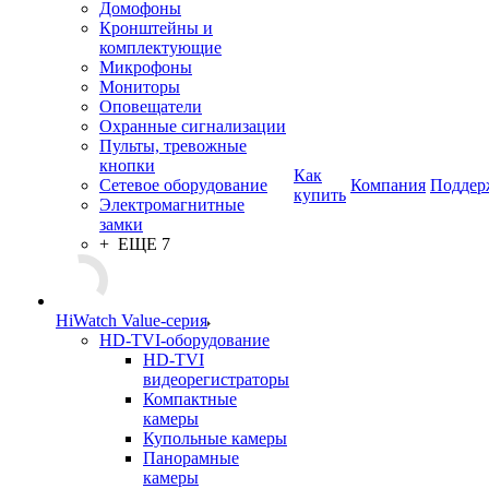
Домофоны
Кронштейны и
комплектующие
Микрофоны
Мониторы
Оповещатели
Охранные сигнализации
Пульты, тревожные
кнопки
Как
Сетевое оборудование
Компания
Поддер
купить
Электромагнитные
замки
+ ЕЩЕ 7
HiWatch Value-серия
HD-TVI-оборудование
HD-TVI
видеорегистраторы
Компактные
камеры
Купольные камеры
Панорамные
камеры