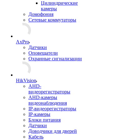
Цилиндрические
камеры
Домофония
Сетевые коммутаторы
AxPro
Датчики
Оповещатели
Охранные сигнализации
HikVision
AHD-
видеорегистраторы
AHD-камеры
видеонаблюдения
IP-видеорегистраторы
IP-камеры
Блоки питания
Датчики
Доводчики для дверей
Кабель