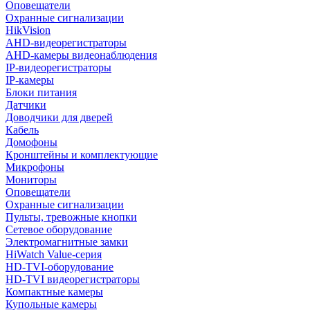
Оповещатели
Охранные сигнализации
HikVision
AHD-видеорегистраторы
AHD-камеры видеонаблюдения
IP-видеорегистраторы
IP-камеры
Блоки питания
Датчики
Доводчики для дверей
Кабель
Домофоны
Кронштейны и комплектующие
Микрофоны
Мониторы
Оповещатели
Охранные сигнализации
Пульты, тревожные кнопки
Сетевое оборудование
Электромагнитные замки
HiWatch Value-серия
HD-TVI-оборудование
HD-TVI видеорегистраторы
Компактные камеры
Купольные камеры