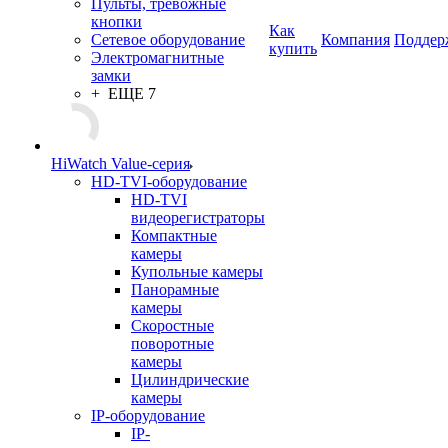
Пульты, тревожные
кнопки
Как
Сетевое оборудование
Компания
Поддер
купить
Электромагнитные
замки
+ ЕЩЕ 7
HiWatch Value-серия
HD-TVI-оборудование
HD-TVI
видеорегистраторы
Компактные
камеры
Купольные камеры
Панорамные
камеры
Скоростные
поворотные
камеры
Цилиндрические
камеры
IP-оборудование
IP-