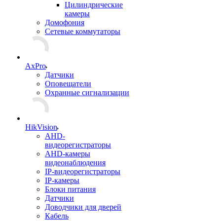
Цилиндрические
камеры
Домофония
Сетевые коммутаторы
AxPro
Датчики
Оповещатели
Охранные сигнализации
HikVision
AHD-
видеорегистраторы
AHD-камеры
видеонаблюдения
IP-видеорегистраторы
IP-камеры
Блоки питания
Датчики
Доводчики для дверей
Кабель