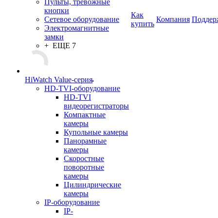
Пульты, тревожные
кнопки
Как
Сетевое оборудование
Компания
Поддер
купить
Электромагнитные
замки
+ ЕЩЕ 7
HiWatch Value-серия
HD-TVI-оборудование
HD-TVI
видеорегистраторы
Компактные
камеры
Купольные камеры
Панорамные
камеры
Скоростные
поворотные
камеры
Цилиндрические
камеры
IP-оборудование
IP-