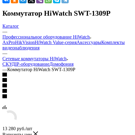
Коммутатор HiWatch SWT-1309P
Каталог
—
Профессиональное оборудование HiWatch
AxPro
HikVision
HiWatch Value-серия
Аксессуары
Комплекты
видеонаблюдения
—
Сетевые коммутаторы HiWatch
CКУД
IP-оборудование
Домофония
—
Коммутатор HiWatch SWT-1309P
13 280
руб.
/шт
Варианты цен