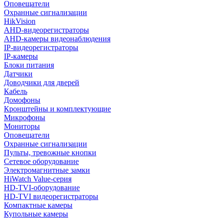
Оповещатели
Охранные сигнализации
HikVision
AHD-видеорегистраторы
AHD-камеры видеонаблюдения
IP-видеорегистраторы
IP-камеры
Блоки питания
Датчики
Доводчики для дверей
Кабель
Домофоны
Кронштейны и комплектующие
Микрофоны
Мониторы
Оповещатели
Охранные сигнализации
Пульты, тревожные кнопки
Сетевое оборудование
Электромагнитные замки
HiWatch Value-серия
HD-TVI-оборудование
HD-TVI видеорегистраторы
Компактные камеры
Купольные камеры