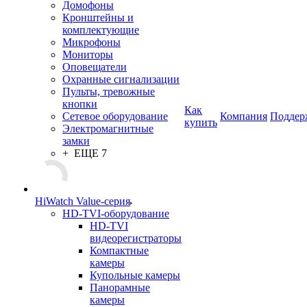
Домофоны
Кронштейны и
комплектующие
Микрофоны
Мониторы
Оповещатели
Охранные сигнализации
Пульты, тревожные
кнопки
Как
Сетевое оборудование
Компания
Поддер
купить
Электромагнитные
замки
+ ЕЩЕ 7
HiWatch Value-серия
HD-TVI-оборудование
HD-TVI
видеорегистраторы
Компактные
камеры
Купольные камеры
Панорамные
камеры