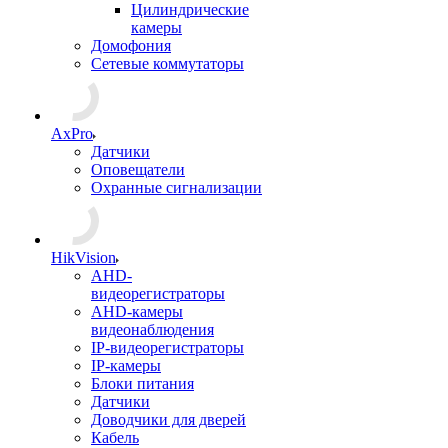
Цилиндрические
камеры
Домофония
Сетевые коммутаторы
AxPro
Датчики
Оповещатели
Охранные сигнализации
HikVision
AHD-
видеорегистраторы
AHD-камеры
видеонаблюдения
IP-видеорегистраторы
IP-камеры
Блоки питания
Датчики
Доводчики для дверей
Кабель