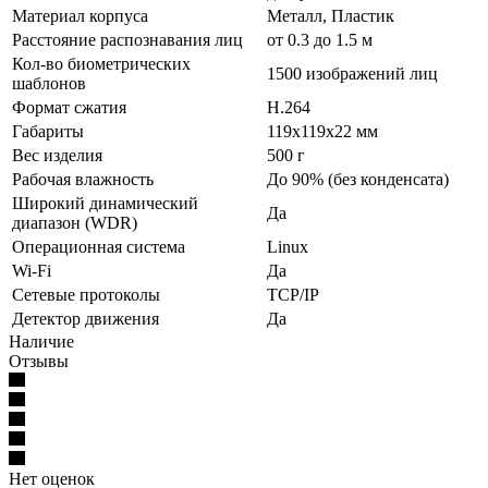
Материал корпуса
Металл, Пластик
Расстояние распознавания лиц
от 0.3 до 1.5 м
Кол-во биометрических
1500 изображений лиц
шаблонов
Формат сжатия
H.264
Габариты
119х119х22 мм
Вес изделия
500 г
Рабочая влажность
До 90% (без конденсата)
Широкий динамический
Да
диапазон (WDR)
Операционная система
Linux
Wi-Fi
Да
Сетевые протоколы
TCP/IP
Детектор движения
Да
Наличие
Отзывы
Нет оценок