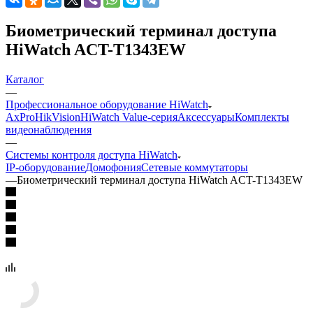
Биометрический терминал доступа
HiWatch ACT-T1343EW
Каталог
—
Профессиональное оборудование HiWatch
AxPro
HikVision
HiWatch Value-серия
Аксессуары
Комплекты
видеонаблюдения
—
Системы контроля доступа HiWatch
IP-оборудование
Домофония
Сетевые коммутаторы
—
Биометрический терминал доступа HiWatch ACT-T1343EW