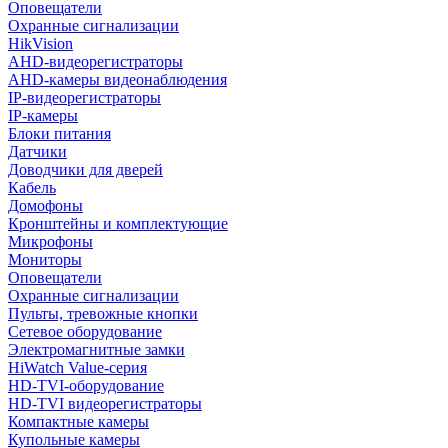
Оповещатели
Охранные сигнализации
HikVision
AHD-видеорегистраторы
AHD-камеры видеонаблюдения
IP-видеорегистраторы
IP-камеры
Блоки питания
Датчики
Доводчики для дверей
Кабель
Домофоны
Кронштейны и комплектующие
Микрофоны
Мониторы
Оповещатели
Охранные сигнализации
Пульты, тревожные кнопки
Сетевое оборудование
Электромагнитные замки
HiWatch Value-серия
HD-TVI-оборудование
HD-TVI видеорегистраторы
Компактные камеры
Купольные камеры