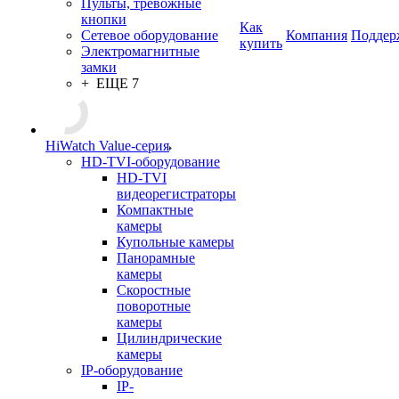
Пульты, тревожные
кнопки
Как
Сетевое оборудование
Компания
Поддер
купить
Электромагнитные
замки
+ ЕЩЕ 7
HiWatch Value-серия
HD-TVI-оборудование
HD-TVI
видеорегистраторы
Компактные
камеры
Купольные камеры
Панорамные
камеры
Скоростные
поворотные
камеры
Цилиндрические
камеры
IP-оборудование
IP-