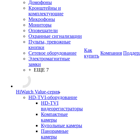
Домофоны
Кронштейны и
комплектующие
Микрофоны
Мониторы
Оповещатели
Охранные сигнализации
Пульты, тревожные
кнопки
Как
Сетевое оборудование
Компания
Поддер
купить
Электромагнитные
замки
+ ЕЩЕ 7
HiWatch Value-серия
HD-TVI-оборудование
HD-TVI
видеорегистраторы
Компактные
камеры
Купольные камеры
Панорамные
камеры