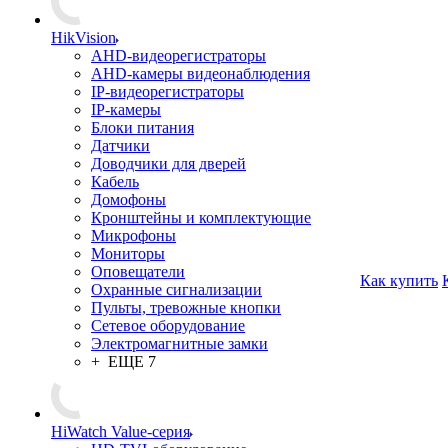
HikVision
AHD-видеорегистраторы
AHD-камеры видеонаблюдения
IP-видеорегистраторы
IP-камеры
Блоки питания
Датчики
Доводчики для дверей
Кабель
Домофоны
Кронштейны и комплектующие
Микрофоны
Мониторы
Оповещатели
Как купить
Охранные сигнализации
Пульты, тревожные кнопки
Сетевое оборудование
Электромагнитные замки
+ ЕЩЕ 7
HiWatch Value-серия