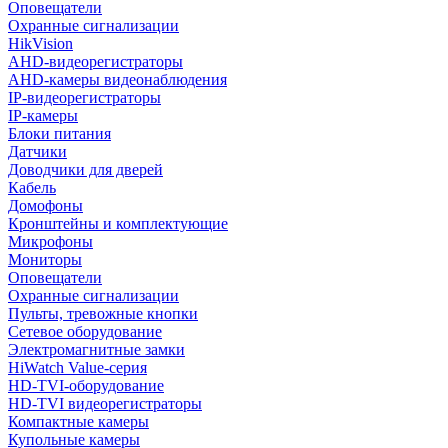
Оповещатели
Охранные сигнализации
HikVision
AHD-видеорегистраторы
AHD-камеры видеонаблюдения
IP-видеорегистраторы
IP-камеры
Блоки питания
Датчики
Доводчики для дверей
Кабель
Домофоны
Кронштейны и комплектующие
Микрофоны
Мониторы
Оповещатели
Охранные сигнализации
Пульты, тревожные кнопки
Сетевое оборудование
Электромагнитные замки
HiWatch Value-серия
HD-TVI-оборудование
HD-TVI видеорегистраторы
Компактные камеры
Купольные камеры