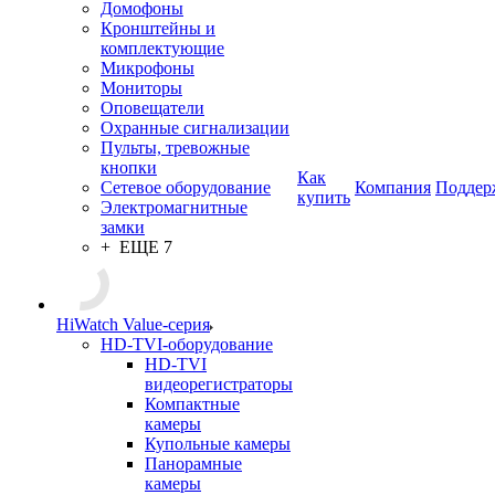
Домофоны
Кронштейны и
комплектующие
Микрофоны
Мониторы
Оповещатели
Охранные сигнализации
Пульты, тревожные
кнопки
Как
Сетевое оборудование
Компания
Поддер
купить
Электромагнитные
замки
+ ЕЩЕ 7
HiWatch Value-серия
HD-TVI-оборудование
HD-TVI
видеорегистраторы
Компактные
камеры
Купольные камеры
Панорамные
камеры