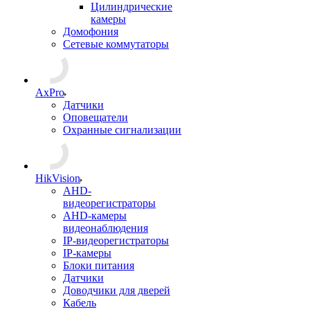
Цилиндрические
камеры
Домофония
Сетевые коммутаторы
AxPro
Датчики
Оповещатели
Охранные сигнализации
HikVision
AHD-
видеорегистраторы
AHD-камеры
видеонаблюдения
IP-видеорегистраторы
IP-камеры
Блоки питания
Датчики
Доводчики для дверей
Кабель