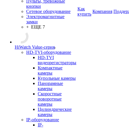
Пульты, тревожные
кнопки
Как
Сетевое оборудование
Компания
Поддер
купить
Электромагнитные
замки
+ ЕЩЕ 7
HiWatch Value-серия
HD-TVI-оборудование
HD-TVI
видеорегистраторы
Компактные
камеры
Купольные камеры
Панорамные
камеры
Скоростные
поворотные
камеры
Цилиндрические
камеры
IP-оборудование
IP-