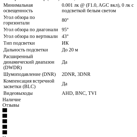
Минимальная
0.001 лк @ (F1.0, AGC вкл), 0 лк с
освещенность
подсветкой белым светом
Угол обзора по
80°
горизонтали
Угол обзора по диагонали
95°
Угол обзора по вертикали
43°
Тип подсветки
ИК
Дальность подсветки
До 20 м
Расширенный
динамический диапазон
Да
(DWDR)
Шумоподавление (DNR)
2DNR, 3DNR
Компенсация встречной
Да
засветки (BLC)
Видеовыходы
AHD, BNC, TVI
Наличие
Отзывы