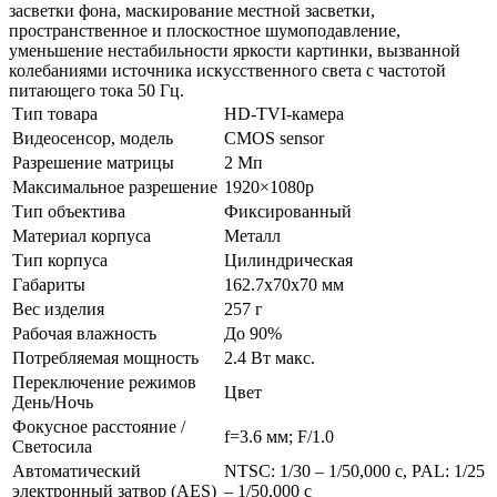
засветки фона, маскирование местной засветки,
пространственное и плоскостное шумоподавление,
уменьшение нестабильности яркости картинки, вызванной
колебаниями источника искусственного света с частотой
питающего тока 50 Гц.
Тип товара
HD-TVI-камера
Видеосенсор, модель
CMOS sensor
Разрешение матрицы
2 Мп
Максимальное разрешение
1920×1080p
Тип объектива
Фиксированный
Материал корпуса
Металл
Тип корпуса
Цилиндрическая
Габариты
162.7x70x70 мм
Вес изделия
257 г
Рабочая влажность
До 90%
Потребляемая мощность
2.4 Вт макс.
Переключение режимов
Цвет
День/Ночь
Фокусное расстояние /
f=3.6 мм; F/1.0
Светосила
Автоматический
NTSC: 1/30 – 1/50,000 с, PAL: 1/25
электронный затвор (AES)
– 1/50,000 с