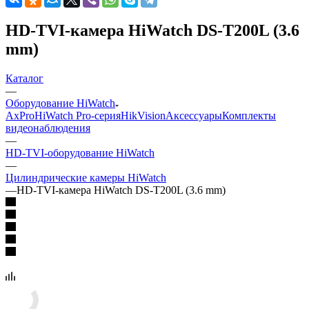
HD-TVI-камера HiWatch DS-T200L (3.6
mm)
Каталог
—
Оборудование HiWatch
AxPro
HiWatch Pro-серия
HikVision
Аксессуары
Комплекты
видеонаблюдения
—
HD-TVI-оборудование HiWatch
—
Цилиндрические камеры HiWatch
—
HD-TVI-камера HiWatch DS-T200L (3.6 mm)