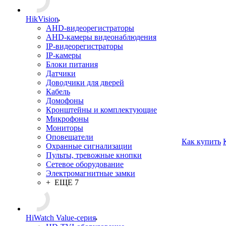
HikVision
AHD-видеорегистраторы
AHD-камеры видеонаблюдения
IP-видеорегистраторы
IP-камеры
Блоки питания
Датчики
Доводчики для дверей
Кабель
Домофоны
Кронштейны и комплектующие
Микрофоны
Мониторы
Оповещатели
Как купить
Охранные сигнализации
Пульты, тревожные кнопки
Сетевое оборудование
Электромагнитные замки
+ ЕЩЕ 7
HiWatch Value-серия