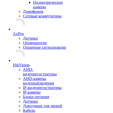
Цилиндрические
камеры
Домофония
Сетевые коммутаторы
AxPro
Датчики
Оповещатели
Охранные сигнализации
HikVision
AHD-
видеорегистраторы
AHD-камеры
видеонаблюдения
IP-видеорегистраторы
IP-камеры
Блоки питания
Датчики
Доводчики для дверей
Кабель