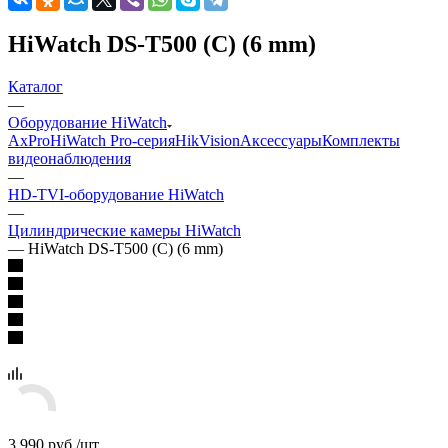
HiWatch DS-T500 (С) (6 mm)
Каталог
—
Оборудование HiWatch
AxPro
HiWatch Pro-серия
HikVision
Аксессуары
Комплекты
видеонаблюдения
—
HD-TVI-оборудование HiWatch
—
Цилиндрические камеры HiWatch
—
HiWatch DS-T500 (С) (6 mm)
3 990
руб.
/шт