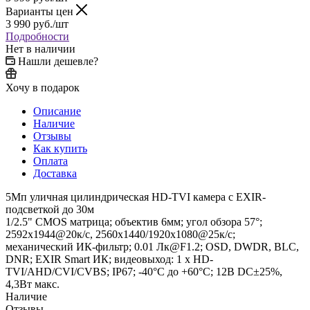
Варианты цен
3 990
руб.
/шт
Подробности
Нет в наличии
Нашли дешевле?
Хочу в подарок
Описание
Наличие
Отзывы
Как купить
Оплата
Доставка
5Мп уличная цилиндрическая HD-TVI камера с EXIR-
подсветкой до 30м
1/2.5" CMOS матрица; объектив 6мм; угол обзора 57°;
2592x1944@20к/с, 2560x1440/1920x1080@25к/с;
механический ИК-фильтр; 0.01 Лк@F1.2; OSD, DWDR, BLC,
DNR; EXIR Smart ИК; видеовыход: 1 х HD-
TVI/AHD/CVI/CVBS; IP67; -40°С до +60°С; 12В DC±25%,
4,3Вт макс.
Наличие
Отзывы