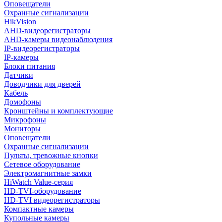
Оповещатели
Охранные сигнализации
HikVision
AHD-видеорегистраторы
AHD-камеры видеонаблюдения
IP-видеорегистраторы
IP-камеры
Блоки питания
Датчики
Доводчики для дверей
Кабель
Домофоны
Кронштейны и комплектующие
Микрофоны
Мониторы
Оповещатели
Охранные сигнализации
Пульты, тревожные кнопки
Сетевое оборудование
Электромагнитные замки
HiWatch Value-серия
HD-TVI-оборудование
HD-TVI видеорегистраторы
Компактные камеры
Купольные камеры