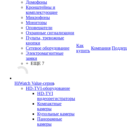
Домофоны
Кронштейны и
комплектующие
Микрофоны
Мониторы
Оповещатели
Охранные сигнализации
Пульты, тревожные
кнопки
Как
Сетевое оборудование
Компания
Поддер
купить
Электромагнитные
замки
+ ЕЩЕ 7
HiWatch Value-серия
HD-TVI-оборудование
HD-TVI
видеорегистраторы
Компактные
камеры
Купольные камеры
Панорамные
камеры