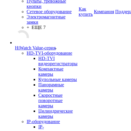
Пульты, тревожные
кнопки
Как
Сетевое оборудование
Компания
Поддер
купить
Электромагнитные
замки
+ ЕЩЕ 7
HiWatch Value-серия
HD-TVI-оборудование
HD-TVI
видеорегистраторы
Компактные
камеры
Купольные камеры
Панорамные
камеры
Скоростные
поворотные
камеры
Цилиндрические
камеры
IP-оборудование
IP-