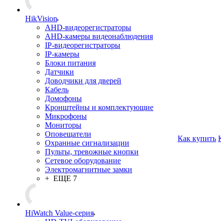
HikVision
AHD-видеорегистраторы
AHD-камеры видеонаблюдения
IP-видеорегистраторы
IP-камеры
Блоки питания
Датчики
Доводчики для дверей
Кабель
Домофоны
Кронштейны и комплектующие
Микрофоны
Мониторы
Оповещатели
Как купить
Охранные сигнализации
Пульты, тревожные кнопки
Сетевое оборудование
Электромагнитные замки
+ ЕЩЕ 7
HiWatch Value-серия