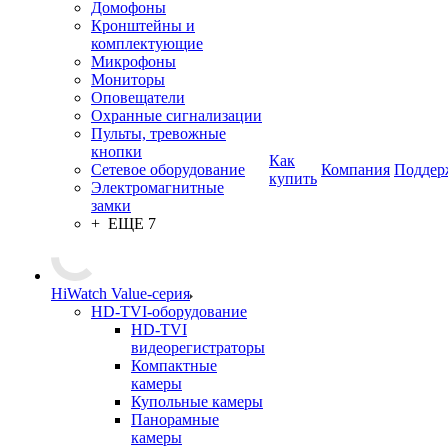
Домофоны
Кронштейны и
комплектующие
Микрофоны
Мониторы
Оповещатели
Охранные сигнализации
Пульты, тревожные
кнопки
Как
Сетевое оборудование
Компания
Поддер
купить
Электромагнитные
замки
+ ЕЩЕ 7
HiWatch Value-серия
HD-TVI-оборудование
HD-TVI
видеорегистраторы
Компактные
камеры
Купольные камеры
Панорамные
камеры