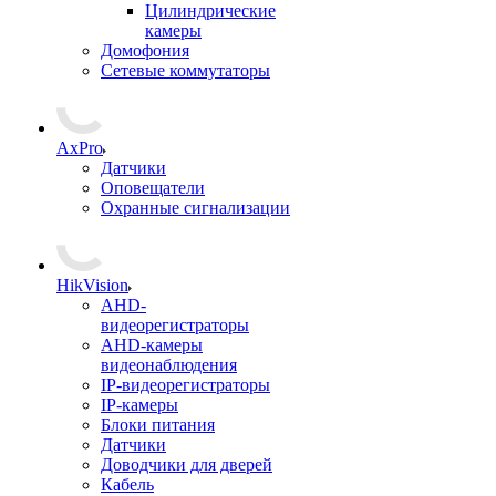
Цилиндрические
камеры
Домофония
Сетевые коммутаторы
AxPro
Датчики
Оповещатели
Охранные сигнализации
HikVision
AHD-
видеорегистраторы
AHD-камеры
видеонаблюдения
IP-видеорегистраторы
IP-камеры
Блоки питания
Датчики
Доводчики для дверей
Кабель