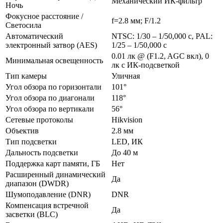
Механический ИК-фильтр
Ночь
Фокусное расстояние /
f=2.8 мм; F/1.2
Светосила
Автоматический
NTSC: 1/30 – 1/50,000 с, PAL:
электронный затвор (AES)
1/25 – 1/50,000 с
0.01 лк @ (F1.2, AGC вкл), 0
Минимальная освещенность
лк с ИК-подсветкой
Тип камеры
Уличная
Угол обзора по горизонтали
101°
Угол обзора по диагонали
118°
Угол обзора по вертикали
56°
Сетевые протоколы
Hikvision
Объектив
2.8 мм
Тип подсветки
LED, ИК
Дальность подсветки
До 40 м
Поддержка карт памяти, ГБ
Нет
Расширенный динамический
Да
диапазон (DWDR)
Шумоподавление (DNR)
DNR
Компенсация встречной
Да
засветки (BLC)