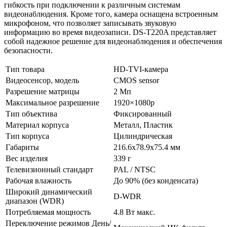
гибкость при подключении к различным системам
видеонаблюдения. Кроме того, камера оснащена встроенным
микрофоном, что позволяет записывать звуковую
информацию во время видеозаписи. DS-T220A представляет
собой надежное решение для видеонаблюдения и обеспечения
безопасности.
Тип товара
HD-TVI-камера
Видеосенсор, модель
CMOS sensor
Разрешение матрицы
2 Мп
Максимальное разрешение
1920×1080p
Тип объектива
Фиксированный
Материал корпуса
Металл, Пластик
Тип корпуса
Цилиндрическая
Габариты
216.6x78.9x75.4 мм
Вес изделия
339 г
Телевизионный стандарт
PAL / NTSC
Рабочая влажность
До 90% (без конденсата)
Широкий динамический
D-WDR
диапазон (WDR)
Потребляемая мощность
4.8 Вт макс.
Переключение режимов День/