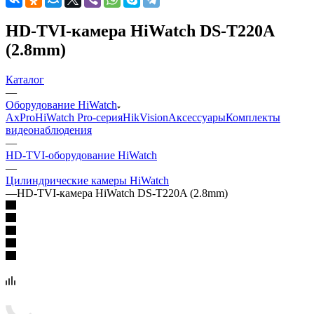
HD-TVI-камера HiWatch DS-T220A
(2.8mm)
Каталог
—
Оборудование HiWatch
AxPro
HiWatch Pro-серия
HikVision
Аксессуары
Комплекты
видеонаблюдения
—
HD-TVI-оборудование HiWatch
—
Цилиндрические камеры HiWatch
—
HD-TVI-камера HiWatch DS-T220A (2.8mm)