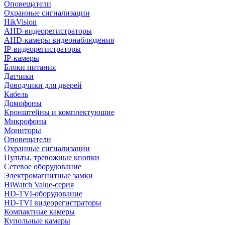
Оповещатели
Охранные сигнализации
HikVision
AHD-видеорегистраторы
AHD-камеры видеонаблюдения
IP-видеорегистраторы
IP-камеры
Блоки питания
Датчики
Доводчики для дверей
Кабель
Домофоны
Кронштейны и комплектующие
Микрофоны
Мониторы
Оповещатели
Охранные сигнализации
Пульты, тревожные кнопки
Сетевое оборудование
Электромагнитные замки
HiWatch Value-серия
HD-TVI-оборудование
HD-TVI видеорегистраторы
Компактные камеры
Купольные камеры