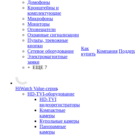
Домофоны
Кронштейны и
комплектующие
Микрофоны
Мониторы
Оповещатели
Охранные сигнализации
Пульты, тревожные
кнопки
Как
Сетевое оборудование
Компания
Поддер
купить
Электромагнитные
замки
+ ЕЩЕ 7
HiWatch Value-серия
HD-TVI-оборудование
HD-TVI
видеорегистраторы
Компактные
камеры
Купольные камеры
Панорамные
камеры