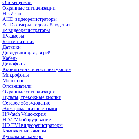
Оповещатели
Охранные сигнализации
HikVision
AHD-видеорегистраторы
AHD-камеры видеонаблюдения
IP-видеорегистраторы
IP-камеры
Блоки питания
Датчики
Доводчики для дверей
Кабель
Домофоны
Кронштейны и комплектующие
Микрофоны
Мониторы
Оповещатели
Охранные сигнализации
Пульты, тревожные кнопки
Сетевое оборудование
Электромагнитные замки
HiWatch Value-серия
HD-TVI-оборудование
HD-TVI видеорегистраторы
Компактные камеры
Купольные камеры