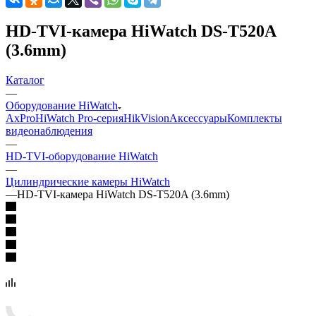
HD-TVI-камера HiWatch DS-T520A
(3.6mm)
Каталог
—
Оборудование HiWatch
AxPro
HiWatch Pro-серия
HikVision
Аксессуары
Комплекты
видеонаблюдения
—
HD-TVI-оборудование HiWatch
—
Цилиндрические камеры HiWatch
—
HD-TVI-камера HiWatch DS-T520A (3.6mm)