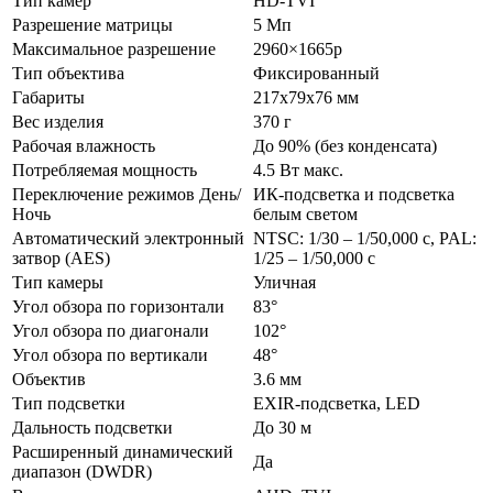
Тип камер
HD-TVI
Разрешение матрицы
5 Мп
Максимальное разрешение
2960×1665p
Тип объектива
Фиксированный
Габариты
217x79x76 мм
Вес изделия
370 г
Рабочая влажность
До 90% (без конденсата)
Потребляемая мощность
4.5 Вт макс.
Переключение режимов День/
ИК-подсветка и подсветка
Ночь
белым светом
Автоматический электронный
NTSC: 1/30 – 1/50,000 с, PAL:
затвор (AES)
1/25 – 1/50,000 с
Тип камеры
Уличная
Угол обзора по горизонтали
83°
Угол обзора по диагонали
102°
Угол обзора по вертикали
48°
Объектив
3.6 мм
Тип подсветки
EXIR-подсветка, LED
Дальность подсветки
До 30 м
Расширенный динамический
Да
диапазон (DWDR)