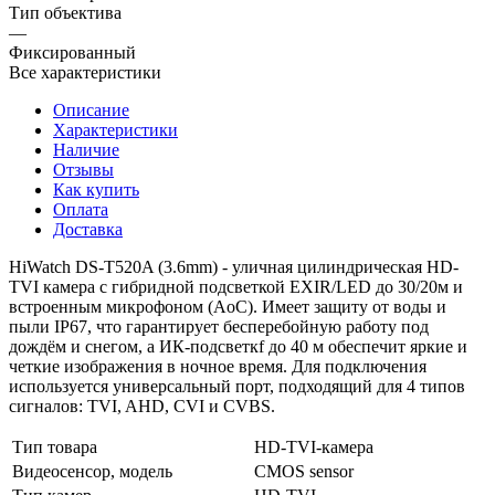
Тип объектива
—
Фиксированный
Все характеристики
Описание
Характеристики
Наличие
Отзывы
Как купить
Оплата
Доставка
HiWatch DS-T520A (3.6mm) - уличная цилиндрическая HD-
TVI камера с гибридной подсветкой EXIR/LED до 30/20м и
встроенным микрофоном (AoC). Имеет защиту от воды и
пыли IP67, что гарантирует бесперебойную работу под
дождём и снегом, а ИК-подсветкf до 40 м обеспечит яркие и
четкие изображения в ночное время. Для подключения
используется универсальный порт, подходящий для 4 типов
сигналов: TVI, AHD, CVI и CVBS.
Тип товара
HD-TVI-камера
Видеосенсор, модель
CMOS sensor