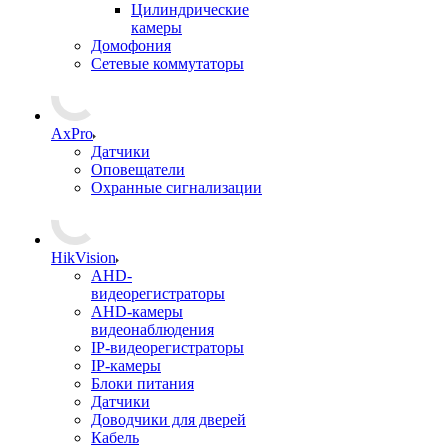
Цилиндрические
камеры
Домофония
Сетевые коммутаторы
AxPro
Датчики
Оповещатели
Охранные сигнализации
HikVision
AHD-
видеорегистраторы
AHD-камеры
видеонаблюдения
IP-видеорегистраторы
IP-камеры
Блоки питания
Датчики
Доводчики для дверей
Кабель