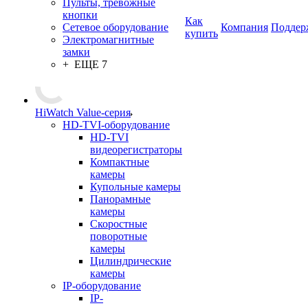
Пульты, тревожные
кнопки
Как
Сетевое оборудование
Компания
Поддер
купить
Электромагнитные
замки
+ ЕЩЕ 7
HiWatch Value-серия
HD-TVI-оборудование
HD-TVI
видеорегистраторы
Компактные
камеры
Купольные камеры
Панорамные
камеры
Скоростные
поворотные
камеры
Цилиндрические
камеры
IP-оборудование
IP-