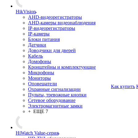
HikVision
AHD-видеорегистраторы
AHD-камеры видеонаблюдения
IP-видеорегистраторы
IP-камеры
Блоки питания
Датчики
Доводчики для дверей
Кабель
Домофоны
Кронштейны и комплектующие
Микрофоны
Мониторы
Оповещатели
Как купить
Охранные сигнализации
Пульты, тревожные кнопки
Сетевое оборудование
Электромагнитные замки
+ ЕЩЕ 7
HiWatch Value-серия