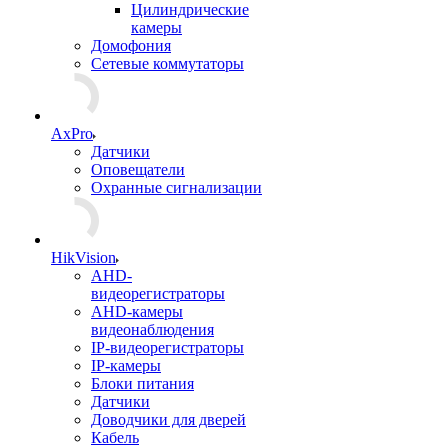
Цилиндрические
камеры
Домофония
Сетевые коммутаторы
AxPro
Датчики
Оповещатели
Охранные сигнализации
HikVision
AHD-
видеорегистраторы
AHD-камеры
видеонаблюдения
IP-видеорегистраторы
IP-камеры
Блоки питания
Датчики
Доводчики для дверей
Кабель