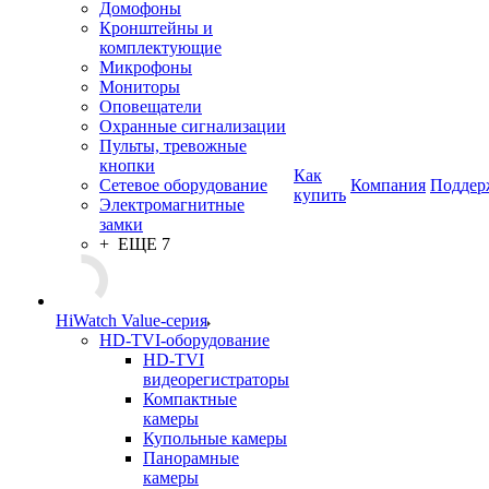
Домофоны
Кронштейны и
комплектующие
Микрофоны
Мониторы
Оповещатели
Охранные сигнализации
Пульты, тревожные
кнопки
Как
Сетевое оборудование
Компания
Поддер
купить
Электромагнитные
замки
+ ЕЩЕ 7
HiWatch Value-серия
HD-TVI-оборудование
HD-TVI
видеорегистраторы
Компактные
камеры
Купольные камеры
Панорамные
камеры