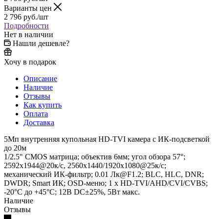
Варианты цен
2 796
руб.
/шт
Подробности
Нет в наличии
Нашли дешевле?
Хочу в подарок
Описание
Наличие
Отзывы
Как купить
Оплата
Доставка
5Мп внутренняя купольная HD-TVI камера с ИК-подсветкой
до 20м
1/2.5" CMOS матрица; объектив 6мм; угол обзора 57°;
2592x1944@20к/с, 2560x1440/1920x1080@25к/с;
механический ИК-фильтр; 0.01 Лк@F1.2; BLC, HLC, DNR;
DWDR; Smart ИК; OSD-меню; 1 х HD-TVI/AHD/CVI/CVBS;
-20°С до +45°С; 12В DC±25%, 5Вт макс.
Наличие
Отзывы