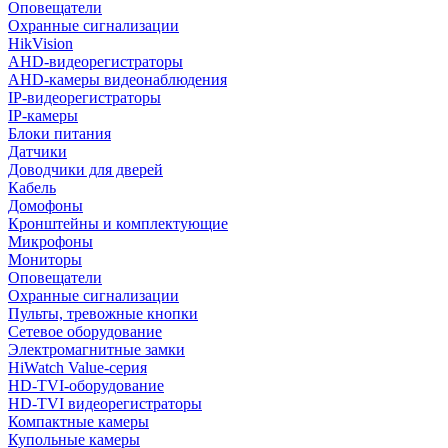
Оповещатели
Охранные сигнализации
HikVision
AHD-видеорегистраторы
AHD-камеры видеонаблюдения
IP-видеорегистраторы
IP-камеры
Блоки питания
Датчики
Доводчики для дверей
Кабель
Домофоны
Кронштейны и комплектующие
Микрофоны
Мониторы
Оповещатели
Охранные сигнализации
Пульты, тревожные кнопки
Сетевое оборудование
Электромагнитные замки
HiWatch Value-серия
HD-TVI-оборудование
HD-TVI видеорегистраторы
Компактные камеры
Купольные камеры