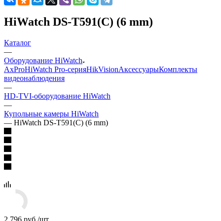
HiWatch DS-T591(C) (6 mm)
Каталог
—
Оборудование HiWatch
AxPro
HiWatch Pro-серия
HikVision
Аксессуары
Комплекты
видеонаблюдения
—
HD-TVI-оборудование HiWatch
—
Купольные камеры HiWatch
—
HiWatch DS-T591(C) (6 mm)
2 796
руб.
/шт