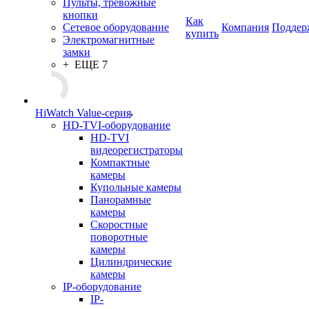
Пульты, тревожные
кнопки
Как
Сетевое оборудование
Компания
Поддер
купить
Электромагнитные
замки
+ ЕЩЕ 7
HiWatch Value-серия
HD-TVI-оборудование
HD-TVI
видеорегистраторы
Компактные
камеры
Купольные камеры
Панорамные
камеры
Скоростные
поворотные
камеры
Цилиндрические
камеры
IP-оборудование
IP-