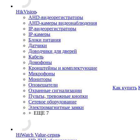
HikVision
AHD-видеорегистраторы
AHD-камеры видеонаблюдения
IP-видеорегистраторы
IP-камеры
Блоки питания
Датчики
Доводчики для дверей
Кабель
Домофоны
Кронштейны и комплектующие
Микрофоны
Мониторы
Оповещатели
Как купить
Охранные сигнализации
Пульты, тревожные кнопки
Сетевое оборудование
Электромагнитные замки
+ ЕЩЕ 7
HiWatch Value-серия