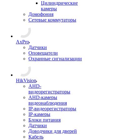
Цилиндрические
камеры
Домофония
Сетевые коммутаторы
AxPro
Датчики
Оповещатели
Охранные сигнализации
HikVision
AHD-
видеорегистраторы
AHD-камеры
видеонаблюдения
IP-видеорегистраторы
IP-камеры
Блоки питания
Датчики
Доводчики для дверей
Кабель