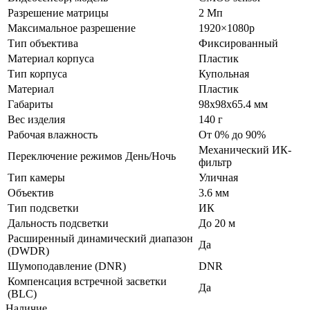
Разрешение матрицы
2 Мп
Максимальное разрешение
1920×1080p
Тип объектива
Фиксированный
Материал корпуса
Пластик
Тип корпуса
Купольная
Материал
Пластик
Габариты
98х98x65.4 мм
Вес изделия
140 г
Рабочая влажность
От 0% до 90%
Механический ИК-
Переключение режимов День/Ночь
фильтр
Тип камеры
Уличная
Объектив
3.6 мм
Тип подсветки
ИК
Дальность подсветки
До 20 м
Расширенный динамический диапазон
Да
(DWDR)
Шумоподавление (DNR)
DNR
Компенсация встречной засветки
Да
(BLC)
Наличие