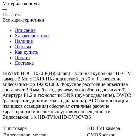
Материал корпуса
—
Пластик
Все характеристики
Описание
Характеристики
Наличие
Отзывы
Как купить
Оплата
Доставка
HiWatch HDC-T020-P(B)(3.6mm) – уличная купольная HD-TVI
камера 2 Мп с EXIR ИК-подсветкой до 20 м. Разрешение
видеозаписи до 1920x1080. Фокусное расстояние объектива
составляет 3.6 мм, благодаря чему угол обзора достигает 92°.
Апертура F1.2 и технологии DNR (шумоподавление), DWDR
(расширение динамического диапазона), BLC (компенсация
излишков освещения) обеспечат отличные рабочие
характеристики в сложных условиях освещенности.
Видеовыход: 1 х HD-TVI/AHD/CVI/CVBS
Тип товара
HD-TVI-камера
Видеосенсор, модель
CMOS sensor