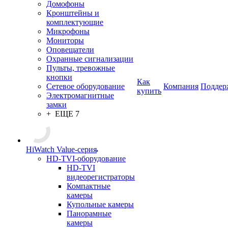
Домофоны
Кронштейны и
комплектующие
Микрофоны
Мониторы
Оповещатели
Охранные сигнализации
Пульты, тревожные
кнопки
Как
Сетевое оборудование
Компания
Поддер
купить
Электромагнитные
замки
+ ЕЩЕ 7
HiWatch Value-серия
HD-TVI-оборудование
HD-TVI
видеорегистраторы
Компактные
камеры
Купольные камеры
Панорамные
камеры