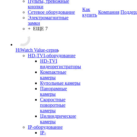
Пульты, тревожные
кнопки
Как
Сетевое оборудование
Компания
Поддер
купить
Электромагнитные
замки
+ ЕЩЕ 7
HiWatch Value-серия
HD-TVI-оборудование
HD-TVI
видеорегистраторы
Компактные
камеры
Купольные камеры
Панорамные
камеры
Скоростные
поворотные
камеры
Цилиндрические
камеры
IP-оборудование
IP-