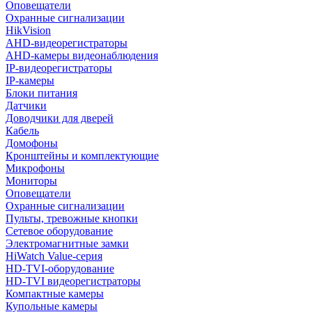
Оповещатели
Охранные сигнализации
HikVision
AHD-видеорегистраторы
AHD-камеры видеонаблюдения
IP-видеорегистраторы
IP-камеры
Блоки питания
Датчики
Доводчики для дверей
Кабель
Домофоны
Кронштейны и комплектующие
Микрофоны
Мониторы
Оповещатели
Охранные сигнализации
Пульты, тревожные кнопки
Сетевое оборудование
Электромагнитные замки
HiWatch Value-серия
HD-TVI-оборудование
HD-TVI видеорегистраторы
Компактные камеры
Купольные камеры