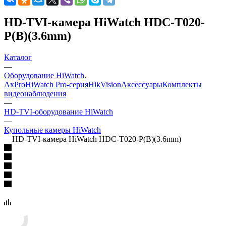
HD-TVI-камера HiWatch HDC-T020-
P(B)(3.6mm)
Каталог
—
Оборудование HiWatch
AxPro
HiWatch Pro-серия
HikVision
Аксессуары
Комплекты
видеонаблюдения
—
HD-TVI-оборудование HiWatch
—
Купольные камеры HiWatch
—
HD-TVI-камера HiWatch HDC-T020-P(B)(3.6mm)