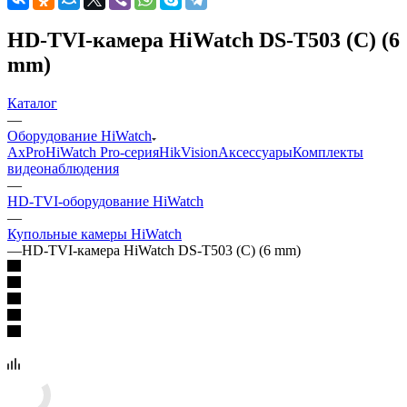
HD-TVI-камера HiWatch DS-T503 (С) (6
mm)
Каталог
—
Оборудование HiWatch
AxPro
HiWatch Pro-серия
HikVision
Аксессуары
Комплекты
видеонаблюдения
—
HD-TVI-оборудование HiWatch
—
Купольные камеры HiWatch
—
HD-TVI-камера HiWatch DS-T503 (С) (6 mm)