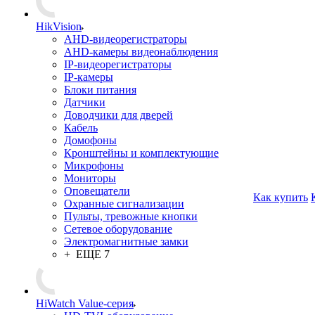
HikVision
AHD-видеорегистраторы
AHD-камеры видеонаблюдения
IP-видеорегистраторы
IP-камеры
Блоки питания
Датчики
Доводчики для дверей
Кабель
Домофоны
Кронштейны и комплектующие
Микрофоны
Мониторы
Оповещатели
Как купить
Охранные сигнализации
Пульты, тревожные кнопки
Сетевое оборудование
Электромагнитные замки
+ ЕЩЕ 7
HiWatch Value-серия