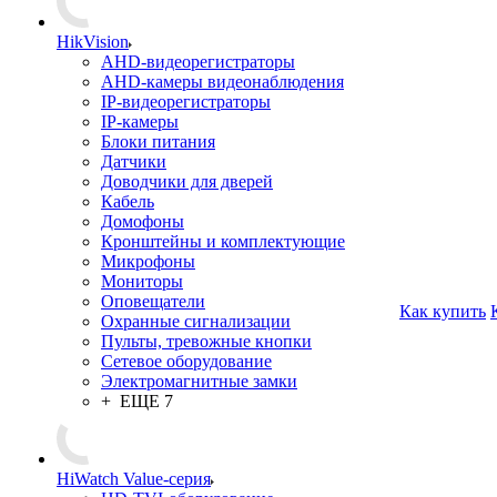
HikVision
AHD-видеорегистраторы
AHD-камеры видеонаблюдения
IP-видеорегистраторы
IP-камеры
Блоки питания
Датчики
Доводчики для дверей
Кабель
Домофоны
Кронштейны и комплектующие
Микрофоны
Мониторы
Оповещатели
Как купить
Охранные сигнализации
Пульты, тревожные кнопки
Сетевое оборудование
Электромагнитные замки
+ ЕЩЕ 7
HiWatch Value-серия