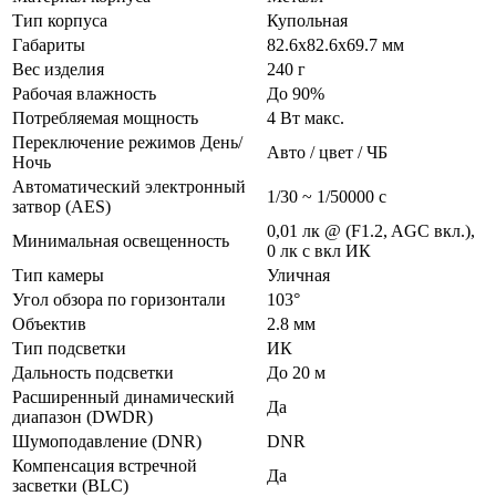
Тип корпуса
Купольная
Габариты
82.6x82.6x69.7 мм
Вес изделия
240 г
Рабочая влажность
До 90%
Потребляемая мощность
4 Вт макс.
Переключение режимов День/
Авто / цвет / ЧБ
Ночь
Автоматический электронный
1/30 ~ 1/50000 с
затвор (AES)
0,01 лк @ (F1.2, AGC вкл.),
Минимальная освещенность
0 лк с вкл ИК
Тип камеры
Уличная
Угол обзора по горизонтали
103°
Объектив
2.8 мм
Тип подсветки
ИК
Дальность подсветки
До 20 м
Расширенный динамический
Да
диапазон (DWDR)
Шумоподавление (DNR)
DNR
Компенсация встречной
Да
засветки (BLC)