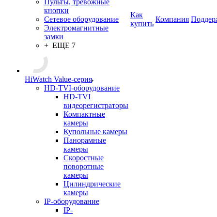
Пульты, тревожные
кнопки
Как
Сетевое оборудование
Компания
Поддер
купить
Электромагнитные
замки
+ ЕЩЕ 7
HiWatch Value-серия
HD-TVI-оборудование
HD-TVI
видеорегистраторы
Компактные
камеры
Купольные камеры
Панорамные
камеры
Скоростные
поворотные
камеры
Цилиндрические
камеры
IP-оборудование
IP-