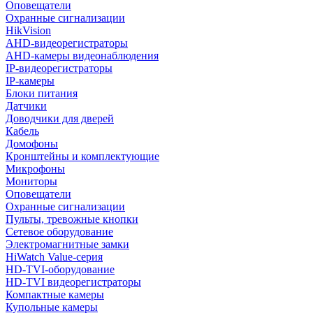
Оповещатели
Охранные сигнализации
HikVision
AHD-видеорегистраторы
AHD-камеры видеонаблюдения
IP-видеорегистраторы
IP-камеры
Блоки питания
Датчики
Доводчики для дверей
Кабель
Домофоны
Кронштейны и комплектующие
Микрофоны
Мониторы
Оповещатели
Охранные сигнализации
Пульты, тревожные кнопки
Сетевое оборудование
Электромагнитные замки
HiWatch Value-серия
HD-TVI-оборудование
HD-TVI видеорегистраторы
Компактные камеры
Купольные камеры