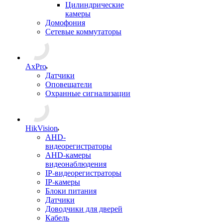
Цилиндрические
камеры
Домофония
Сетевые коммутаторы
AxPro
Датчики
Оповещатели
Охранные сигнализации
HikVision
AHD-
видеорегистраторы
AHD-камеры
видеонаблюдения
IP-видеорегистраторы
IP-камеры
Блоки питания
Датчики
Доводчики для дверей
Кабель