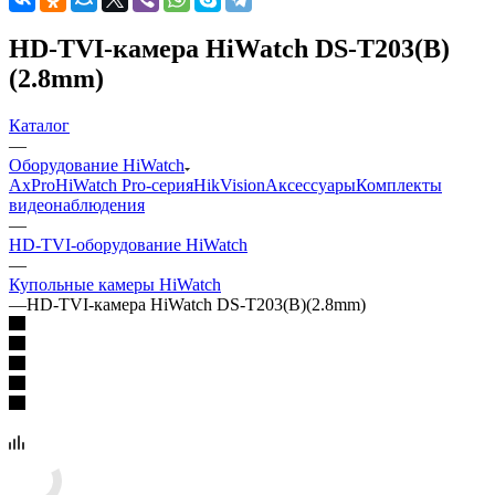
HD-TVI-камера HiWatch DS-T203(B)
(2.8mm)
Каталог
—
Оборудование HiWatch
AxPro
HiWatch Pro-серия
HikVision
Аксессуары
Комплекты
видеонаблюдения
—
HD-TVI-оборудование HiWatch
—
Купольные камеры HiWatch
—
HD-TVI-камера HiWatch DS-T203(B)(2.8mm)