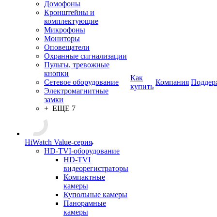
Домофоны
Кронштейны и
комплектующие
Микрофоны
Мониторы
Оповещатели
Охранные сигнализации
Пульты, тревожные
кнопки
Как
Сетевое оборудование
Компания
Поддер
купить
Электромагнитные
замки
+ ЕЩЕ 7
HiWatch Value-серия
HD-TVI-оборудование
HD-TVI
видеорегистраторы
Компактные
камеры
Купольные камеры
Панорамные
камеры