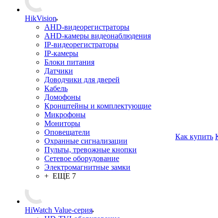
HikVision
AHD-видеорегистраторы
AHD-камеры видеонаблюдения
IP-видеорегистраторы
IP-камеры
Блоки питания
Датчики
Доводчики для дверей
Кабель
Домофоны
Кронштейны и комплектующие
Микрофоны
Мониторы
Оповещатели
Как купить
Охранные сигнализации
Пульты, тревожные кнопки
Сетевое оборудование
Электромагнитные замки
+ ЕЩЕ 7
HiWatch Value-серия