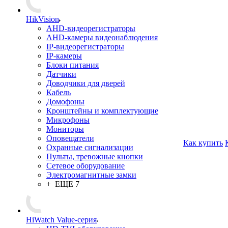
HikVision
AHD-видеорегистраторы
AHD-камеры видеонаблюдения
IP-видеорегистраторы
IP-камеры
Блоки питания
Датчики
Доводчики для дверей
Кабель
Домофоны
Кронштейны и комплектующие
Микрофоны
Мониторы
Оповещатели
Как купить
Охранные сигнализации
Пульты, тревожные кнопки
Сетевое оборудование
Электромагнитные замки
+ ЕЩЕ 7
HiWatch Value-серия