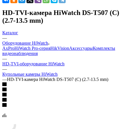
HD-TVI-камера HiWatch DS-T507 (C)
(2.7-13.5 mm)
Каталог
—
Оборудование HiWatch
AxPro
HiWatch Pro-серия
HikVision
Аксессуары
Комплекты
видеонаблюдения
—
HD-TVI-оборудование HiWatch
—
Купольные камеры HiWatch
—
HD-TVI-камера HiWatch DS-T507 (C) (2.7-13.5 mm)