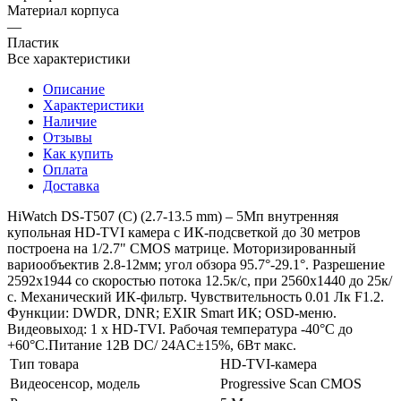
Материал корпуса
—
Пластик
Все характеристики
Описание
Характеристики
Наличие
Отзывы
Как купить
Оплата
Доставка
HiWatch DS-T507 (C) (2.7-13.5 mm) – 5Мп внутренняя
купольная HD-TVI камера с ИК-подсветкой до 30 метров
построена на 1/2.7" CMOS матрице. Моторизированный
вариообъектив 2.8-12мм; угол обзора 95.7°-29.1°. Разрешение
2592x1944 со скоростью потока 12.5к/с, при 2560x1440 до 25к/
с. Механический ИК-фильтр. Чувствительность 0.01 Лк F1.2.
Функции: DWDR, DNR; EXIR Smart ИК; OSD-меню.
Видеовыход: 1 х HD-TVI. Рабочая температура -40°С до
+60°С.Питание 12В DC/ 24AC±15%, 6Вт макс.
Тип товара
HD-TVI-камера
Видеосенсор, модель
Progressive Scan CMOS