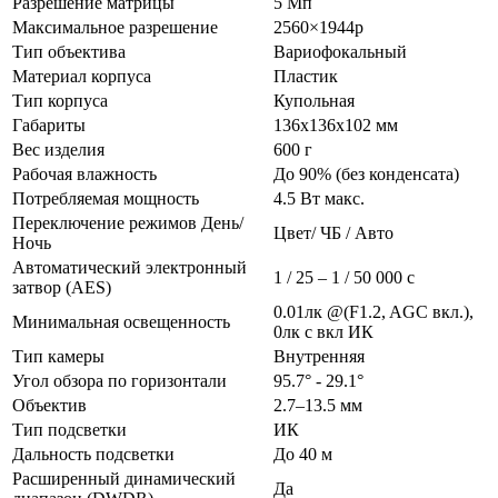
Разрешение матрицы
5 Мп
Максимальное разрешение
2560×1944p
Тип объектива
Вариофокальный
Материал корпуса
Пластик
Тип корпуса
Купольная
Габариты
136x136x102 мм
Вес изделия
600 г
Рабочая влажность
До 90% (без конденсата)
Потребляемая мощность
4.5 Вт макс.
Переключение режимов День/
Цвет/ ЧБ / Авто
Ночь
Автоматический электронный
1 / 25 – 1 / 50 000 с
затвор (AES)
0.01лк @(F1.2, AGC вкл.),
Минимальная освещенность
0лк с вкл ИК
Тип камеры
Внутренняя
Угол обзора по горизонтали
95.7° - 29.1°
Объектив
2.7–13.5 мм
Тип подсветки
ИК
Дальность подсветки
До 40 м
Расширенный динамический
Да