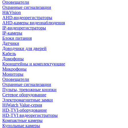
Оповещатели
Охранные сигнализации
HikVision
AHD-видеорегистраторы
AHD-камеры видеонаблюдения
IP-видеорегистраторы
IP-камеры
Блоки питания
Датчики
Доводчики для дверей
Кабель
Домофоны
Кронштейны и комплектующие
Микрофоны
Мониторы
Оповещатели
Охранные сигнализации
Пульты, тревожные кнопки
Сетевое оборудование
Электромагнитные замки
HiWatch Value-серия
HD-TVI-оборудование
HD-TVI видеорегистраторы
Компактные камеры
Купольные камеры