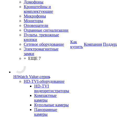
Домофоны
Кронштейны и
комплектующие
Микрофоны
Мониторы
Оповещатели
Охранные сигнализации
Пульты, тревожные
кнопки
Как
Сетевое оборудование
Компания
Поддер
купить
Электромагнитные
замки
+ ЕЩЕ 7
HiWatch Value-серия
HD-TVI-оборудование
HD-TVI
видеорегистраторы
Компактные
камеры
Купольные камеры
Панорамные
камеры