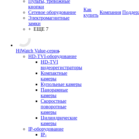
Пульты, тревожные
кнопки
Как
Сетевое оборудование
Компания
Поддер
купить
Электромагнитные
замки
+ ЕЩЕ 7
HiWatch Value-серия
HD-TVI-оборудование
HD-TVI
видеорегистраторы
Компактные
камеры
Купольные камеры
Панорамные
камеры
Скоростные
поворотные
камеры
Цилиндрические
камеры
IP-оборудование
IP-