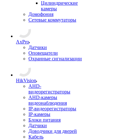
Цилиндрические
камеры
Домофония
Сетевые коммутаторы
AxPro
Датчики
Оповещатели
Охранные сигнализации
HikVision
AHD-
видеорегистраторы
AHD-камеры
видеонаблюдения
IP-видеорегистраторы
IP-камеры
Блоки питания
Датчики
Доводчики для дверей
Кабель